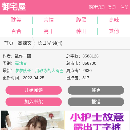
御宅屋
阅读记录
登录
注册
耽美
言情
腹黑
高辣
百合
高干
种田
其他
首页
高辣文
长日光阴(H)
作者：
乱作一团
总字数：3588126
类别：
高辣文
总点击：858700
最新：
啦啦队长：用教练的大鸡巴
周点击：2830
磨屄高潮
更新时间：
2022-04-25
日点击：817
开始阅读
催更
加入书架
报错