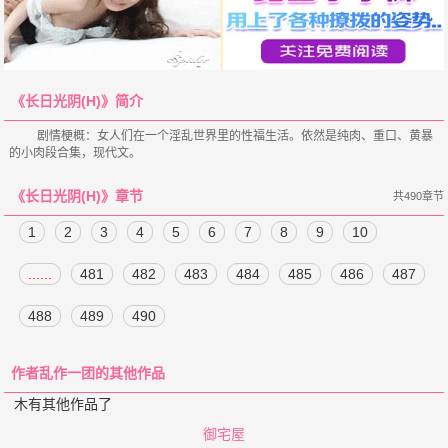
《长日光阴(H)》简介
    剧情梗概：女人们在一个淫乱世界里的性福生活。依然是纯肉、重口、黄暴
《长日光阴(H)》章节
共490章节
1
2
3
4
5
6
7
8
9
10
......
481
482
483
484
485
486
487
488
489
490
作者乱作一团的其他作品
木有其他作品了
御宅屋