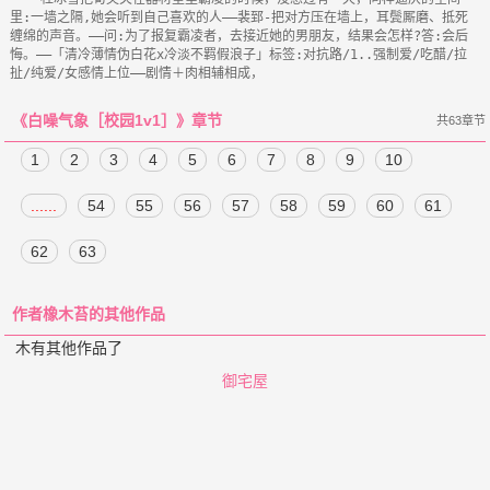
里:一墙之隔,她会听到自己喜欢的人——裴郅-把对方压在墙上，耳鬓厮磨、抵死
缠绵的声音。——问:为了报复霸凌者，去接近她的男朋友，结果会怎样?答:会后
悔。——「清冷薄情伪白花x冷淡不羁假浪子」标签:对抗路/1..强制爱/吃醋/拉
《白噪气象［校园1v1］》章节
共63章节
1
2
3
4
5
6
7
8
9
10
......
54
55
56
57
58
59
60
61
62
63
作者橡木苔的其他作品
木有其他作品了
御宅屋