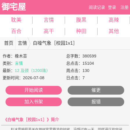
御宅屋
阅读记录
登录
注册
耽美
言情
腹黑
高辣
百合
高干
种田
其他
首页
言情
白噪气象［校园1v1］
作者：
橡木苔
总字数：380599
类别：
言情
总点击：15104
最新：
12.及颈（1200珠）
周点击：130
更新时间：
2026-07-08
日点击：7
开始阅读
催更
加入书架
报错
《白噪气象［校园1v1］》简介
    杜冰雪把荀芙关在器材室里霸凌的时候，没想过有一天，同样逼仄的空间