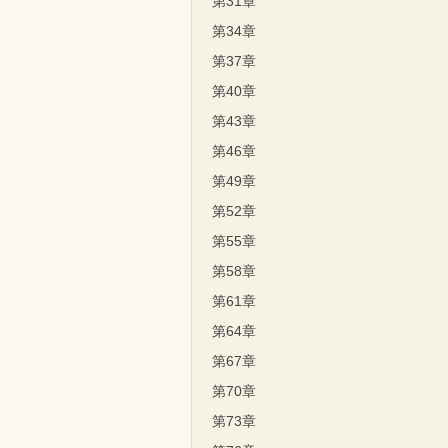
第31章
第34章
第37章
第40章
第43章
第46章
第49章
第52章
第55章
第58章
第61章
第64章
第67章
第70章
第73章