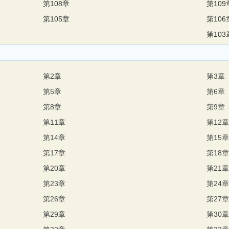
第108章
第109
第105章
第106
第103
第2章
第3章
第5章
第6章
第8章
第9章
第11章
第12章
第14章
第15章
第17章
第18章
第20章
第21章
第23章
第24章
第26章
第27章
第29章
第30章