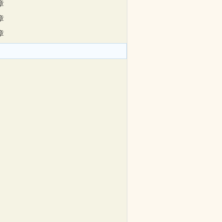
章
章
章