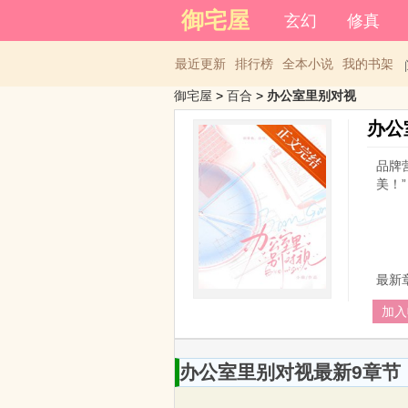
登录后可以拥有藏书和下载书
御宅屋
玄幻
修真
最近更新
排行榜
全本小说
我的书架
御宅屋
> 
百合
> 
办公室里别对视
办公
品牌
美！”
最新
加入
办公室里别对视最新9章节