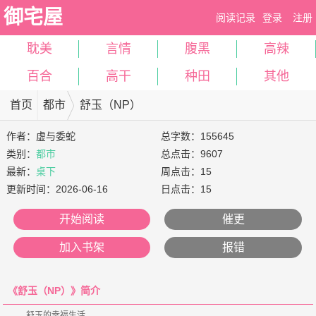
御宅屋
阅读记录
登录
注册
耽美
言情
腹黑
高辣
百合
高干
种田
其他
首页
都市
舒玉（NP）
作者：
虚与委蛇
总字数：155645
类别：
都市
总点击：9607
最新：
桌下
周点击：15
更新时间：
2026-06-16
日点击：15
开始阅读
催更
加入书架
报错
《舒玉（NP）》简介