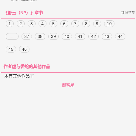
《舒玉（NP）》章节
共46章节
1
2
3
4
5
6
7
8
9
10
......
37
38
39
40
41
42
43
44
45
46
作者虚与委蛇的其他作品
木有其他作品了
御宅屋