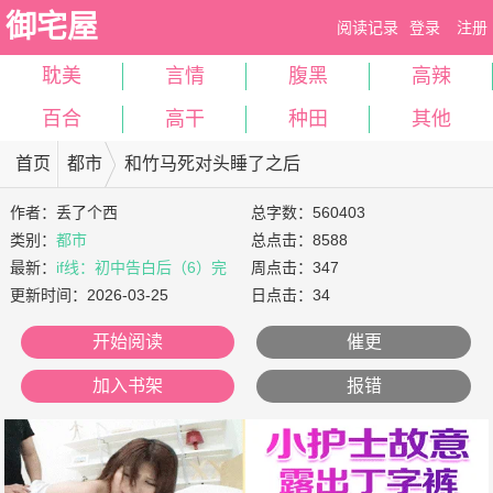
御宅屋
阅读记录
登录
注册
耽美
言情
腹黑
高辣
百合
高干
种田
其他
首页
都市
和竹马死对头睡了之后
作者：
丢了个西
总字数：560403
类别：
都市
总点击：8588
最新：
if线：初中告白后（6）完
周点击：347
更新时间：
2026-03-25
日点击：34
开始阅读
催更
加入书架
报错