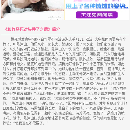
《和竹马死对头睡了之后》简介
    微死感发疯学习姐×自作孽不可活游泳选手*1v1 双洁 大学校园周夏晴有个
竹马，叫陈津山。他们从小一起长大，她随父母搬了两次家，他们家也搬了两
次，从先前的对门变成了隔壁。陈津山的个头很高，皮肤挺白，脸也不错，热爱
运动，游泳超厉害，就连性格都是人见人夸的开朗阳光，活脱脱一只人形金毛寻
回犬。但唯独面对她时，他眼神冷淡，说话阴阳，肢体抵触，最后甚至用行动单
方面和她断交，彻底和她划清界限。搞得她好像做了什么十恶不赦的错事。如此
贱人，她打着灯笼都找不到第二个。她以为他们会一直这样，直到——精神压力大
到快要崩溃的她，为了寻求身体上的慰藉，主动向他发出邀请。虽然互装陌生人
很久了，但她对他知根知底，他身体干净，感情空白，没病也缘浅，不会太麻
烦。绝佳的选择。见不得人的关系保持了一段时间，周夏晴也身体力行地意识到
此贱人的精力是多么旺盛。有一次她实在按捺不住内心的好奇，问他：“你以前是
不是经常看片解决？”认真回想后，陈津山非常坦诚：“我以前更喜欢在脑袋里想
象。”周夏晴眼睛瞪大，感叹道：“难道各种类型的片都满足不了你吗？好变态啊
你。”陈津山不假思索：“确实满足不了。”因为只有闭上眼睛，才能看见那个让他
日思夜想的女孩。乌黑如瀑的长发，黑白分明的眼睛，小巧高挺的鼻子，淡色的
嘴唇。鼻梁偏左的位置有一颗小小的浅淡的痣。清冷漂亮，像极了一朵盛开的栀
子花。话毕。陈津山扭头定定地注视着周夏晴熟悉的侧脸，语气喃喃像是陷入了