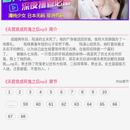
《夫君变成死鬼之后np》简介
    成婚两年后，陆溪的丈夫死了。他的尸身被送回京城，侯府大张旗鼓办了一
场葬礼。　　棺椁裹着年轻的公子安然下葬。　　陆溪心如死灰，她盯着刻着丈
夫名字的牌位，以为自己此生就要常伴青灯古佛，在侯府后院做一个寡妇
了。　　偏偏头七当夜，一只苍白的手探进她的床帏——竟是死了的丈夫化作厉
鬼，爬上了她的床。　　　　（文案苦手，其实本文应该叫做夫君死后都在觊觎
我……np文，男主除了死鬼老公还有大伯哥、二伯哥等等，男全洁。女主是超级万
《夫君变成死鬼之后np》章节
共68章节
1
2
3
4
5
6
7
8
9
10
......
59
60
61
62
63
64
65
66
67
68