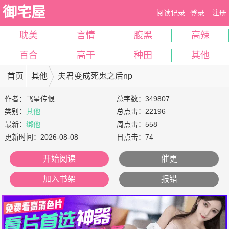
御宅屋
阅读记录
登录
注册
耽美
言情
腹黑
高辣
百合
高干
种田
其他
首页
其他
夫君变成死鬼之后np
作者：
飞星传恨
总字数：349807
类别：
其他
总点击：22196
最新：
绑他
周点击：558
更新时间：
2026-08-08
日点击：74
开始阅读
催更
加入书架
报错