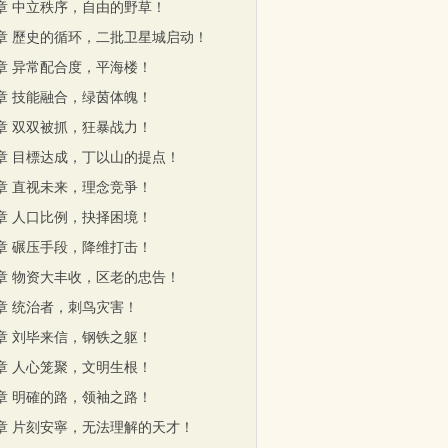
6章 中立秩序，自由的野草！
9章 歷史的循环，二批卫星城启动！
1章 异常配合度，平海楼！
4章 技能融合，绿茵体魄！
7章 双双被抓，狂暴战力！
0章 目標达成，丁以山的提点！
3章 直视未来，理念竞爭！
6章 人口比例，抉择困境！
9章 碾压手段，降维打击！
2章 物资大丰收，区老的忠告！
5章 统治者，刺鸟灾害！
8章 刘毕来信，钢铁之躯！
1章 人心笼聚，文明生根！
4章 明確的路，领袖之路！
7章 片刻安寧，无法理解的天才！