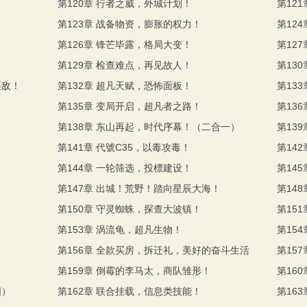
第120章 行者之威，外城计划！
第12
第123章 战备物资，膨胀的权力！
第12
！
第126章 锋芒毕露，格局大变！
第12
第129章 检查难点，再见故人！
第13
匹敌！
第132章 超凡天赋，恐怖面板！
第13
！
第135章 变局开启，超凡者之路！
第13
第138章 东山再起，时代序幕！（二合一）
第13
第141章 代號C35，以毒攻毒！
第14
第144章 一轮筛选，投標建设！
第14
第147章 出城！荒野！踏向星辰大海！
第14
第150章 守灵蜘蛛，探查大波镇！
第15
第153章 涡流龟，超凡生物！
第15
第156章 全款买房，拆迁礼，美好的奋斗生活
第15
第159章 倒霉的李马太，商队雏形！
第16
图）
第162章 联合挂载，信息类技能！
第16