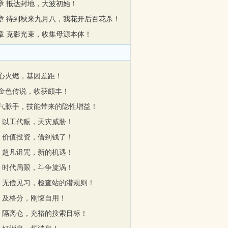
7章 抵达封地，大波初始！
5章 待到秋来九月八，我花开后百花杀！
2章 克影光束，收集母源本体！
 心火燃，基因差距！
 金色传说，收获颇丰！
 气脉手，技能带来的隐性增益！
章 以工代赈，天灾威胁！
章 价值投资，借到钱了！
章 超凡诅咒，新的机遇！
章 时代局限，斗争旋涡！
章 无偿见习，检查站的潜规则！
章 及格分，刚愎自用！
章 隔离仓，充裕的搜索目标！