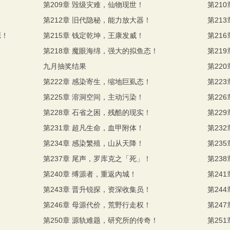
！
第209章 毁级灾难，仙物现世！
第21
第212章 旧代隐秘，能力放大器！
第21
源！
第215章 钱定乾坤，王康发威！
第21
！
第218章 魔眼海绵，强大的拟鱼态！
第21
九月抽奖结果
第22
第222章 感染寄生，缩地巨虱态！
第22
第225章 溶洞空间，主动污染！
第22
第228章 石省之困，残酷的现实！
第22
第231章 超凡生命，血甲附体！
第23
第234章 感染繁殖，山从天降！
第23
第237章 尾声，罗库克之「死」！
第23
第240章 缚源者，重返內城！
第24
第243章 晋升锐探，资深收集员！
第24
第246章 母源代价，荒野行走权！
第24
第250章 源轨难题，研究所的传奇！
第25