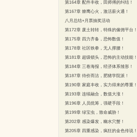
第164章 配件丰收，田师傅的纠结！
第167章 燎鹰心火，激活薪火通！
八月总结+月票抽奖活动
第172章 废土转转，特殊的僱佣平台
第175章 四力齐备，恐怖数值！
第178章 社区铁拳，无人撑腰！
第181章 超级锁头，恐怖的主动技能
第184章 三卷海报，经济体系雏形！
第187章 待价而沽，肥猪学院派！
第190章 家庭丰收，实力得来的尊重
第193章 连续融合，数值大涨！
第196章 人员统筹，强硬手段！
第199章 绿宝虫，致命威胁！
第202章 感染爆发，幽水穴蟹！
第205章 四重感染，疯狂的金色传说