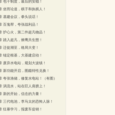
1章 包干制度，最后的安稳！
4章 坐而论道，棋子和执棋人！
7章 基建会议，拳头说话！
0章 百鬼帮，夸张战利品！
3章 护心火，第二件超凡物品！
6章 踏入超凡，燎鹰共生態！
9章 迁徙潮至，格局大变！
2章 锚定根基，大基建启动！
5章 废弃水电站，规划大波镇！
8章 新功能开启，图鑑特性兑换！
1章 夸张渔储，修复水电站！（有图）
4章 涡流水，站在巨人肩膀上！
7章 新的开始，信念的力量！
0章 三代电池，李马太的恐怖人脉！
3章 狂暴学习，报废车促销！