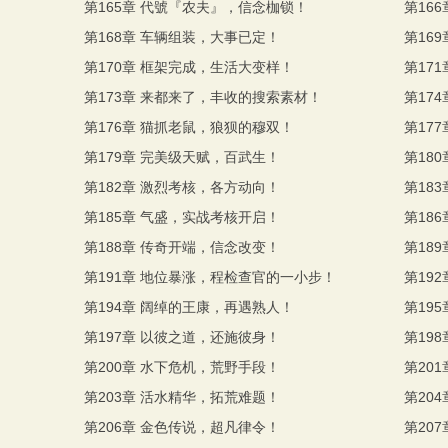
第165章 代號『农夫』，信念枷锁！
第16
第168章 车辆组装，大事已定！
第16
第170章 框架完成，生活大变样！
第17
！
第173章 来都来了，丰收的搜索素材！
第17
第176章 猫抓老鼠，狼狈的穆双！
第17
第179章 完美级天赋，百武生！
第18
！
第182章 激烈考核，各方动向！
第18
第185章 气盛，实战考核开启！
第18
第188章 传奇开端，信念改变！
第18
！
第191章 地位暴涨，程检查官的一小步！
第19
第194章 阔绰的王康，再遇熟人！
第19
第197章 以彼之道，还施彼身！
第19
第200章 水下危机，荒野手段！
第20
第203章 活水精华，拓荒难题！
第20
！
第206章 金色传说，超凡律令！
第20