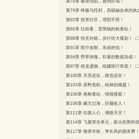
第76章 板块沦陷，透明区域！
第79章 终极乌托邦，高级融合体的执
第82章 投资社区，理想不死！
第85章 往前看，背黑锅的检查站！
第88章 快充补能，步行街大规划！（
第91章 医疗改制，东叔的信！
第94章 野草体魄，狂暴的数值加成！
第97章 程龙遗物，组建医疗班底！（
第100章 月亮还在，路也还在！
第103章 原料危机，哈林的难题！
第106章 南检查站，情报搜索！
第108章 瞒天过海，巨额收入！
第111章 拉拢人心，潮级天灾！
第114章 飞翼突击单元，薪火的黑科
第117章 物资丰收，李长风的朋友费