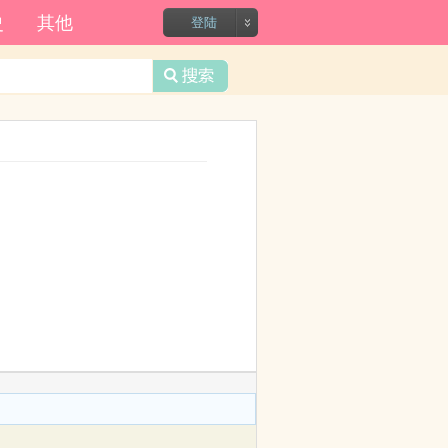
录?
史
其他
登陆