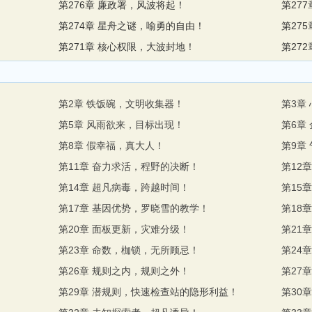
第276章 廉政署，风波将起！
第27
第274章 星舟之谜，喻勇的自由！
第27
第271章 核心权限，大波封地！
第27
第2章 铁饭碗，文明收集器！
第3章
第5章 风雨欲来，目标出现！
第6章
第8章 假幸福，真大人！
第9章
第11章 奋力求活，程野的决断！
第12
第14章 超凡病毒，跨越时间！
第15
第17章 基因优势，罗晓雪的教学！
第18
第20章 面板更新，灾难分级！
第21
第23章 命数，枷锁，无所顾忌！
第24
第26章 规则之内，规则之外！
第27
！
第29章 潜规则，快速检查站的隐形利益！
第30