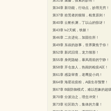
第31章 腐藤，搜索的妙用！
第34章 新功能，行动点，妙用无穷！
第37章 拾荒者的狠辣，检查原则！
第40章 云豹长渊，丁以山的惊讶！
第43章 lv2天赋，铁躯！
第46章 二次进化，加固住所！
第49章 东叔的故事，世界聚焦于你！
第52章 新武旧境，龙力雏形！
第55章 身死隐秘，暴风雨前的宁静！
第58章 开仓放人，热闹的检疫A区！
第61章 感染审查，老鹰捉小鸡！
第64章 海星祛疫粉，A级生存预警！
第67章 B级防御模式，难以想象的超
第70章 分派治之，理念冲突！
第73章 社区助力，集体的力量！