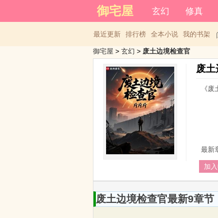
登录后可以拥有藏书和下载书
御宅屋
玄幻
修真
最近更新
排行榜
全本小说
我的书架
御宅屋
> 
玄幻
> 
废土边境检查官
废土
《废
最新
加入
废土边境检查官最新9章节