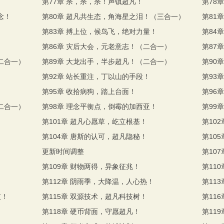
第77章 杀，杀，杀！声镇超凡！
第78
念！
第80章 超凡共生态，角海星之泪！（三合一）
第81
第83章 搏上位，候鸟飞，绝对力量！
第84
第86章 灾后大会，元老意志！（二合一）
第87
二合一）
第89章 大龙出手，半步超凡！（二合一）
第90
第92章 站长重注，丁以山的手段！
第93
第95章 收拾病狗，踏上台面！
第96
二合一）
第98章 理念平衡点，倒霉的加西亚！
第99
第101章 超凡心愿草，屹立根基！
第10
第104章 唐斯的认可，超凡隐秘！
第10
更新时间调整
第10
第109章 财物两得，异象征兆！
第11
第112章 阴雨季，大降温，人心热！
第11
技！
第115章 双源技术，超凡科技树！
第11
！
第118章 硬币背面，守愿超凡！
第11