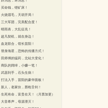
章 好消息，坏消息！
章 买命钱，锂矿床！
章 火烧眉毛，天胡开局！
章 三大军团，完美配合度！
章 晴雨表，大乱征兆！
章 超凡契机，就在身边！
章 血龙联合，馆长苗阳！
章 替身海星，恐怖的传播方式！
章 田师傅的猛药，北站大变化！
章 商队的阔绰，小赚一笔！
章 武器到手，石头生病！
章 打法入手，苗阳的豪华面板！
章 新人，老家伙，唇枪舌剑！
章 生死有命，富贵在天！（月票加更）
章 大音希声，母源湮灭！