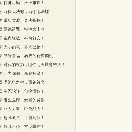
0章 精神污染，天灾难挡！
3章 万律天法螺，万令地法螺！
6章 重归大波，奇迹指标！
9章 隔绝诅咒，特性大丰收！
0章 生命绽放，神奇符文！
3章 大小如意！非人巨物！
6章 供能祭品，石省的转变契机！
9章 时代的权力，哪怕明天世界毁灭！
2章 四力圆满，所向披靡！
5章 涡流龟之种，谭铭符文！
8章 生死轮转，仙物溃败！
1章 復生医疗，元老的奖励！
4章 非人力量，巨兽战力！
7章 超凡通路，下属到位！
1章 超凡三态，常反掌控！