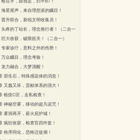
章 枪在手，跟我走，扫平B7！
章 海星尾声，来自理想派的瞩目！
章 晋升联合，新锐文明收集员！
章 头疼的丁站长，理念推行者！（二合一
章 巨大收获，破限筋关！（二合一）
章 专家诊疗，意料之外的伤势！
章 万众瞩目，理念考验！
章 龙力融合，大梦清醒！
2章 碧生石，特殊感染体的消息！
5章 又蠢又坏，贡献体系的强大！
7章 检疫C区，走私检查！
0章 神秘空雾，移动的超凡诅咒！
3章 雾洞再开，薪火庇护城！
6章 疯狂收获，检查官四件套！
9章 秩序同化，恐怖迁徙潮！