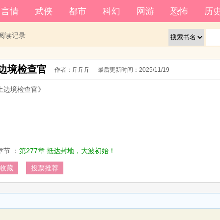
籍功能。
自动登
言情
武侠
都市
科幻
网游
恐怖
历
还没有账号？
立即注册
阅读记录
边境检查官
作者：
斤斤斤
最后更新时间：
2025/11/19
土边境检查官》 
章节 ：
第277章 抵达封地，大波初始！
收藏
投票推荐