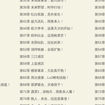
第32章 未知探索者，超凡诱导！
第33
第35章 未来野望，时停行动！
第36
第38章 红白双旗，意外发生！
第39
第41章 超凡洗礼，雨夜来人！
第42
第44章 权力争夺，追逐天才的开始！
第45
第47章 权利出走，边境检查官！
第48
第50章 东西站队，拉扯的美！
第51
第53章 强悍铁躯，全面扩散！
第54
第56章 三江感言
第57
第59章 上架感言
第60
第62章 横财暴富，欠款真不熟！
第63
第65章 再次搜索，Lv2稀有技能！
第66
级底蕴！
第68章 噩梦吸虫，灾难筛子！
第69
第71章 霹雳1，游骑兵，雨夜杀人魔！
第72
第74章 熟人，杀虫，信息度暴涨！
第75