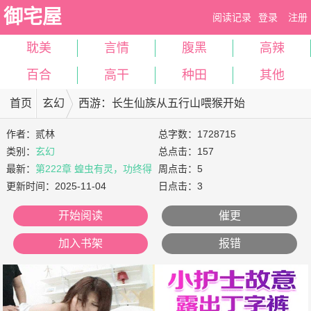
御宅屋
阅读记录
登录
注册
耽美
言情
腹黑
高辣
百合
高干
种田
其他
首页
玄幻
西游：长生仙族从五行山喂猴开始
作者：
贰林
总字数：1728715
类别：
玄幻
总点击：157
最新：
第222章 蝗虫有灵，功终得
周点击：5
赏
更新时间：
2025-11-04
日点击：3
开始阅读
催更
加入书架
报错