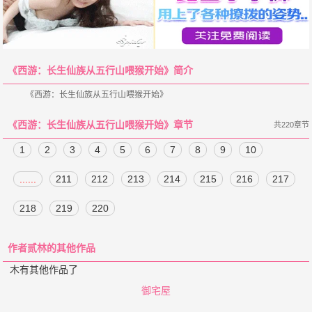
《西游：长生仙族从五行山喂猴开始》简介
《西游：长生仙族从五行山喂猴开始》章节
共220章节
1
2
3
4
5
6
7
8
9
10
......
211
212
213
214
215
216
217
218
219
220
作者贰林的其他作品
木有其他作品了
御宅屋