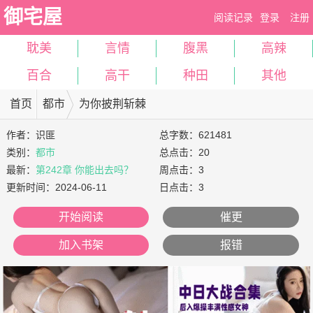
御宅屋
阅读记录
登录
注册
耽美
言情
腹黑
高辣
百合
高干
种田
其他
首页
都市
为你披荆斩棘
作者：
识匪
总字数：621481
类别：
都市
总点击：20
最新：
第242章 你能出去吗？
周点击：3
更新时间：
2024-06-11
日点击：3
开始阅读
催更
加入书架
报错