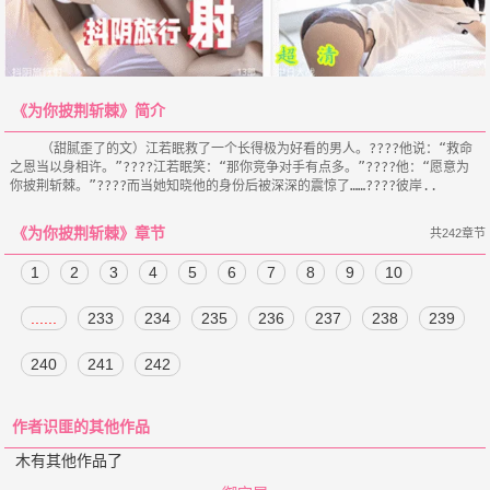
《为你披荆斩棘》简介
    （甜腻歪了的文）江若眠救了一个长得极为好看的男人。????他说：“救命
之恩当以身相许。”????江若眠笑：“那你竞争对手有点多。”????他：“愿意为
《为你披荆斩棘》章节
共242章节
1
2
3
4
5
6
7
8
9
10
......
233
234
235
236
237
238
239
240
241
242
作者识匪的其他作品
木有其他作品了