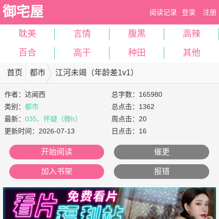
御宅屋
阅读记录
登录
注册
耽美
言情
腹黑
高辣
百合
高干
种田
其他
首页
都市
江河未竭（年龄差1v1）
作者：
达闻西
总字数：165980
类别：
都市
总点击：1362
最新：
035、怀疑（微h）
周点击：20
更新时间：
2026-07-13
日点击：16
开始阅读
催更
加入书架
报错