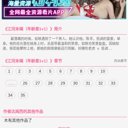
《江河未竭（年龄差1v1）》简介
    最落魄的时候，如轶遇到了一个男人。她认识他。陈寻，低调的富豪，单
身。他的目光落在她身上时，总是带着温和的笑意。如轶也笑意盈盈。因她知
《江河未竭（年龄差1v1）》章节
共35章节
1
2
3
4
5
6
7
8
9
10
......
26
27
28
29
30
31
32
33
34
35
作者达闻西的其他作品
木有其他作品了