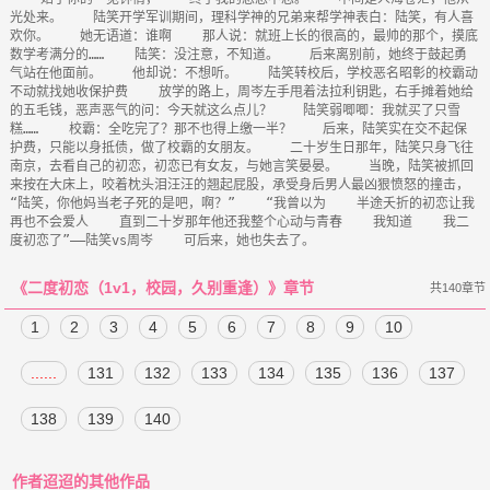
光处来。    陆笑开学军训期间，理科学神的兄弟来帮学神表白：陆笑，有人喜
欢你。    她无语道：谁啊    那人说：就班上长的很高的，最帅的那个，摸底
数学考满分的……    陆笑：没注意，不知道。    后来离别前，她终于鼓起勇
气站在他面前。    他却说：不想听。    陆笑转校后，学校恶名昭彰的校霸动
不动就找她收保护费    放学的路上，周岑左手甩着法拉利钥匙，右手摊着她给
的五毛钱，恶声恶气的问：今天就这么点儿？    陆笑弱唧唧：我就买了只雪
糕……    校霸：全吃完了？那不也得上缴一半？    后来，陆笑实在交不起保
护费，只能以身抵债，做了校霸的女朋友。    二十岁生日那年，陆笑只身飞往
南京，去看自己的初恋，初恋已有女友，与她言笑晏晏。    当晚，陆笑被抓回
来按在大床上，咬着枕头泪汪汪的翘起屁股，承受身后男人最凶狠愤怒的撞击，
“陆笑，你他妈当老子死的是吧，啊？”    “我曾以为    半途夭折的初恋让我
再也不会爱人    直到二十岁那年他还我整个心动与青春    我知道    我二
《二度初恋（1v1，校园，久别重逢）》章节
共140章节
1
2
3
4
5
6
7
8
9
10
......
131
132
133
134
135
136
137
138
139
140
作者迢迢的其他作品