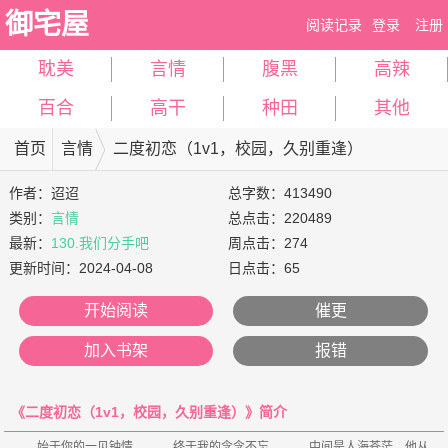
御宅屋
阅读记录
登录
注册
耽美
言情
腹黑
高辣
百合
高干
种田
其他
首页
言情
二度初恋（1v1，校园，久别重逢）
作者：
迢迢
总字数：413490
类别：
言情
总点击：220489
最新：
130.我们分手吧
周点击：274
更新时间：
2024-04-08
日点击：65
开始阅读
催更
加入书架
报错
《二度初恋（1v1，校园，久别重逢）》简介
    始于你的一见钟情，    终于我的念念不忘。    中间是人海苍茫，他从