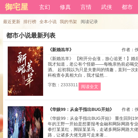
御宅屋
登录后可以拥有藏书和下载书籍功能。
玄幻
修真
言情
武侠
都市
还
最近更新
排行榜
全本小说
我的书架
阅读记录
都市小说最新列表
《新婚羔羊》
作者：
《新婚羔羊》 【刚开分会涨，放心追更！】婚
我才知道，老公有个怪癖——每晚亲热前必喝
酒。 起初我以为只是夫妻间的情趣，直到一次
科检查令真相大白，我才猛然...
字数：2333311
阅读全文
《华娱99：从金手指出BUG开始》
作者：
《华娱99：从金手指出BUG开始》 重生回到19
年的王野一开始是想要报考金融和网际网路专
拳打某某红，脚踩某某马，走诸多网际网路大
路，让诸多大佬无路可走来著...