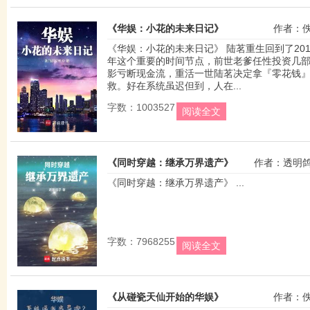
《华娱：小花的未来日记》
作者：
《华娱：小花的未来日记》 陆茗重生回到了201
年这个重要的时间节点，前世老爹任性投资几
影亏断现金流，重活一世陆茗决定拿『零花钱
救。好在系统虽迟但到，人在...
字数：1003527
阅读全文
《同时穿越：继承万界遗产》
作者：透明
《同时穿越：继承万界遗产》 ...
字数：7968255
阅读全文
《从碰瓷天仙开始的华娱》
作者：