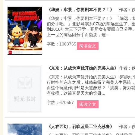
《华娱：牢景，你要剧本不要？！》
作者：
《华娱：牢景，你要剧本不要？！》 「陈远，
们分手吧。」北影导演系07级的陈远重生了。
到2010年大三下开学，开局女友要跟自己分手
上一世的陈远因分手而颓废，这...
字数：1003765
阅读全文
《东京：从成为声优开始的完美人生》
作者：
《东京：从成为声优开始的完美人生》 穿越到
行时空的东京之后，林修获得了完美人生系统
而这个玩意作用却是天道酬勤？「搞笑，努力
有收穫，这简直是天大的馅饼...
字数：670557
阅读全文
《人在西幻，召唤蓝星工业克苏鲁》
作者：