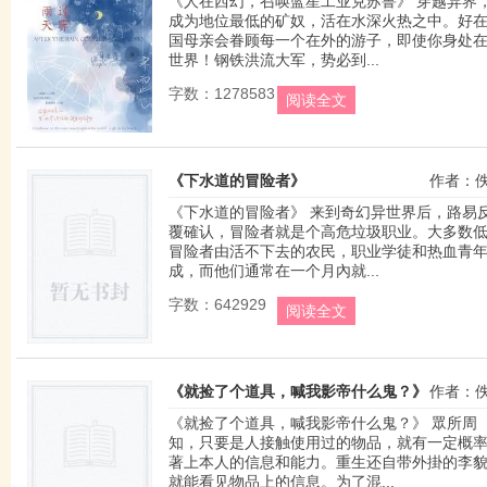
《人在西幻，召唤蓝星工业克苏鲁》 穿越异界
成为地位最低的矿奴，活在水深火热之中。好
国母亲会眷顾每一个在外的游子，即使你身处
世界！钢铁洪流大军，势必到...
字数：1278583
阅读全文
《下水道的冒险者》
作者：
《下水道的冒险者》 来到奇幻异世界后，路易
覆確认，冒险者就是个高危垃圾职业。大多数
冒险者由活不下去的农民，职业学徒和热血青
成，而他们通常在一个月內就...
字数：642929
阅读全文
《就捡了个道具，喊我影帝什么鬼？》
作者：
《就捡了个道具，喊我影帝什么鬼？》 眾所周
知，只要是人接触使用过的物品，就有一定概
著上本人的信息和能力。重生还自带外掛的李
就能看见物品上的信息。为了混...