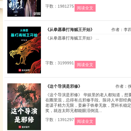
字数：1981275
阅读全文
《从拳愿暴打海贼王开始》
作者：李
《从拳愿暴打海贼王开始》 ...
字数：3199991
阅读全文
《这个导演是邪修》
作者：
《这个导演是邪修》 华娱里的老人都知道，想
在圈里混，总得有点邪修手段。陈诗人半部经
老谋子精力无限，姜麻子铁拳无敌，贾科长稳
奖，就连太郎兄都能眼泪倒流...
字数：1391297
阅读全文