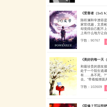
《受害者（1v1 
陈听澜和辛澹容
家世优越，文质
却觉得自己配不
上有什么地方让自己
字数：90767
《美好的每一天（
和最珍贵的朋友
处于一个陌生诡
有……杀不死。?
去。”带着狐狸面具
字数：102609
《双修？可以拒绝