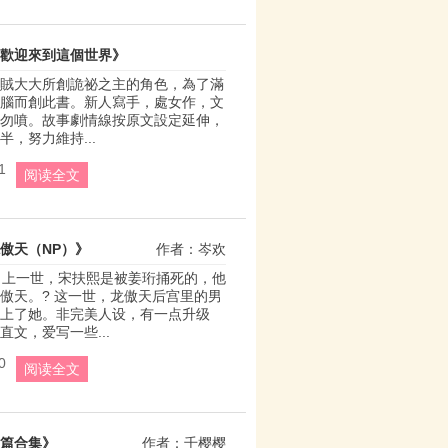
] 歡迎來到這個世界》
賊大大所創詭祕之主的角色，為了滿
作者：咸鱼也是鱼
腦而創此書。新人寫手，處女作，文
勿噴。故事劇情線按原文設定延伸，
，努力維持...
1
阅读全文
傲天（NP）》
作者：岑欢
? 上一世，宋扶熙是被姜珩捅死的，他
傲天。? 这一世，龙傲天后宫里的男
上了她。非完美人设，有一点升级
直文，爱写一些...
0
阅读全文
篇合集》
作者：千樱樱