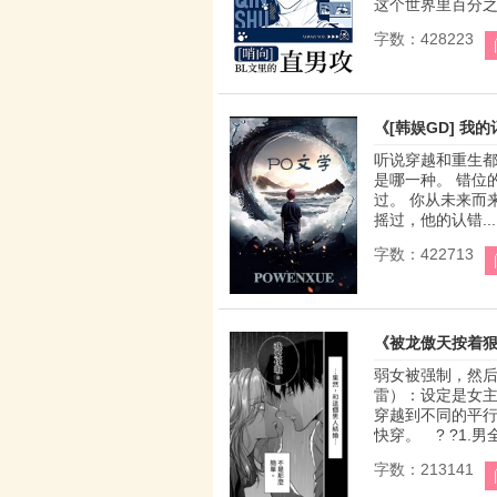
这个世界里百分之九
字数：428223
《[韩娱GD] 我
听说穿越和重生
是哪一种。 错位
过。 你从未来而
摇过，他的认错...
字数：422713
《被龙傲天按着
弱女被强制，然后狠
雷）：设定是女
穿越到不同的平
快穿。 ? ?1.男
字数：213141