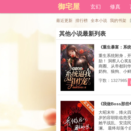
御宅屋
登录后可以拥有藏书和下载书
玄幻
修真
最近更新
排行榜
全本小说
我的书架
其他小说最新列表
《重生暴富：系
重生系统附身，开
励！ 洞察人心奖
商圈、从帝都到
奶狗、狼狗、小鲜肉
字数：1327985
《我做Boss那些
大昭末年，烽火四
岁的容朝歌临危受
她平战乱、安流
澜。 最终却落个自刎