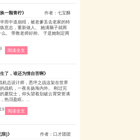
换一颗青柠》
作者：七宝酥
半而中道崩殂，被老爹丢去老家的特
炼意志，重新做人。 她满脑子就两
什么。 带教老师好帅。 于是她制定两
9
阅读全文
生了，谁还为情自苦啊》
战机总设计师，悉坪之战这架在世界
作者：闲情几许
的战机，一夜名扬海内外。 刚过完
的夏院士，仰头望着划破云霄荣誉满
热泪盈眶。...
19
阅读全文
无限]》
作者：口才团团