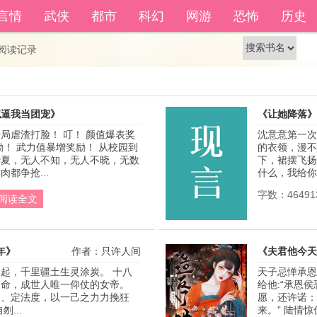
籍功能。
自动登
言情
武侠
都市
科幻
网游
恐怖
历史
还没有账号？
立即注册
阅读记录
统逼我当团宠》
《让她降落》
局虐渣打脸！ 叮！ 颜值爆表奖
沈意意第一次
作者：酷酷的老妖婆
励！ 武力值暴增奖励！ 从校园到
的衣领，漫不
华夏，无人不知，无人不晓，无数
下，裙摆飞扬
都争抢...
什么，我给你。
字数：46491
阅读全文
年》
作者：只许人间
《夫君他今天
起，千里疆土生灵涂炭。 十八
天子忌惮承恩
命，成世人唯一仰仗的女帝。 
给他:“承恩
民、定法度，以一己之力力挽狂
愿，还许诺：
...
来。” 陆情惊住