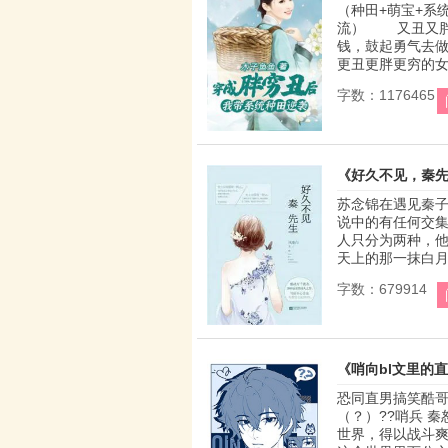
（种田+萌宝+系
流） 又丑又胖
钱，鼓起勇气去
更丑更胖更穷的女
字数：1176465
《好久不见，秦先
苏念锦在遇见秦
说中的有任何交集
人只分为两种，他
天上的那一抹白月光
字数：679914
《哨向bl文里的
恐同直男搞笑酷哥1
（？）??哨兵 
世界，得以战斗爽