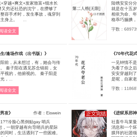
统+穿越+爽文+发家致富+细水长
陆镌安安分分
作者：木子鱼鱼
又穷还社恐的沈宁，在攒够了
就是在十五岁
做整容手术时，发生事故，魂穿到
相依为命、年
主身上。 ...
格乖巧腼腆，陪
字数：68973
阅读全文
生/逢场作戏（出书版）》
《70年代花
子阳前，从未想过，有，她会与传
一见钟情不是
作者：风染白
。 秦子阳在遇见苏念锦前，女
为看了你之后
平视的，他俯视的。 秦子阳是
安安穿越到了
，...
是呢，自家老公
字数：11868
阅读全文
直男攻》
作者：Eiswein
《进狱系邪神
??冷脸心黑倒贴gay 哨兵
社畜牛马莱曼
秦恕，一朝穿越有向导哨兵的星际
消息和一个坏
的同时，生活遇到了一些困难。 
膜拜的社团领