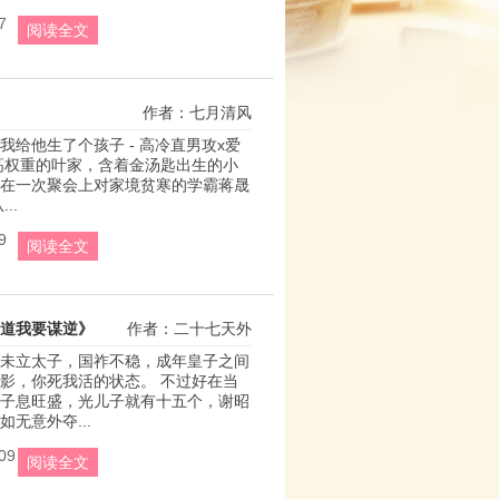
7
阅读全文
作者：七月清风
我给他生了个孩子 - 高冷直男攻x爱
高权重的叶家，含着金汤匙出生的小
在一次聚会上对家境贫寒的学霸蒋晟
..
9
阅读全文
道我要谋逆》
作者：二十七天外
未立太子，国祚不稳，成年皇子之间
影，你死我活的状态。 不过好在当
子息旺盛，光儿子就有十五个，谢昭
无意外夺...
09
阅读全文