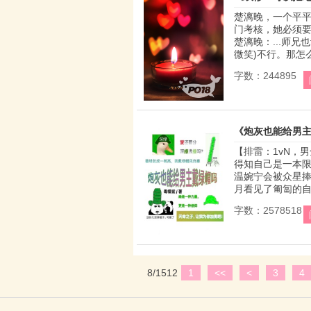
楚漓晚，一个平
门考核，她必须
楚漓晚：...师兄
微笑)不行。那怎么
字数：244895
《炮灰也能给男主
【排雷：1vN，
得知自己是一本
温婉宁会被众星
月看见了匍匐的自己
字数：2578518
8/1512
1
<<
<
3
4