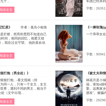
十...
军团已经杀到了
字数：26351
阅读全文
的记忆里》
作者：孤岛小鲸鱼
《一捧玫瑰(g
都是烂梗，然而朴恩熙不知道自己
一个乖乖女在不
的时间，相同的回忆，相爱又错
来，我在过去守望。 他的喜欢动
字数：90941
阅读全文
狠狠打炮（男全处）》
《被丈夫和情
狠打炮...-看文指南（排
林疏月是小城
作者：捉白犬
主为同一人，只有一个女主，女主
福，谁知s级
行世界，遇到不同的男主，相当于
娶。远离家乡
全处（文中出现...
朋友”。被骗许
字数：28296
阅读全文