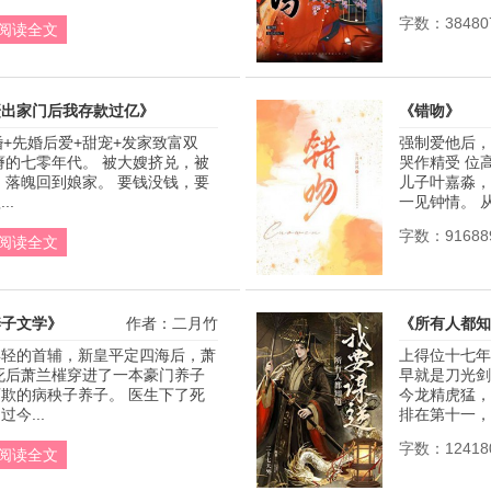
字数：38480
阅读全文
赶出家门后我存款过亿》
《错吻》
婚+先婚后爱+甜宠+发家致富双
强制爱他后，
作者：积一
瘠的七零年代。 被大嫂挤兑，被
哭作精受 位
 落魄回到娘家。 要钱没钱，要
儿子叶嘉淼，
..
一见钟情。 从.
字数：91688
阅读全文
养子文学》
作者：二月竹
《所有人都知
年轻的首辅，新皇平定四海后，萧
上得位十七年
死后萧兰槯穿进了一本豪门养子
早就是刀光剑
欺的病秧子养子。 医生下了死
今龙精虎猛，
今...
排在第十一，如
字数：12418
阅读全文