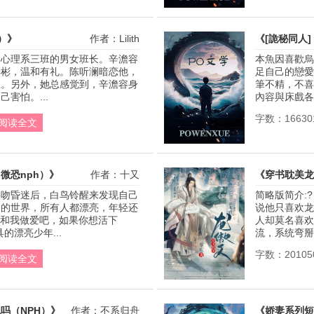
h）》
作者：Lilith
《[詭秘同人
是心理系三班的男女班长。辛澹容
本魚因喜歡烏
彬彬，温和有礼。陈听澜暗恋他，
足自己的戀愛
上。另外，她总感觉到，辛澹容身
筆不精，不喜
害怕。...
內容與床戲各半
字数：16630
阅读全文
微恐nph）》
作者：十又
《穿书耽美龙
接吻昏迷后，白鸟铃醒来发现自己
简略版简介:
谲的世界，所有人都漂亮，年轻还
说他只喜欢龙
“和我做爱吧，如果你想活下
人却莫名喜欢
的漂亮少年...
流，系统弯掰
字数：20105
阅读全文
吗（NPH）》
作者：不系归舟
《娇妻系列短