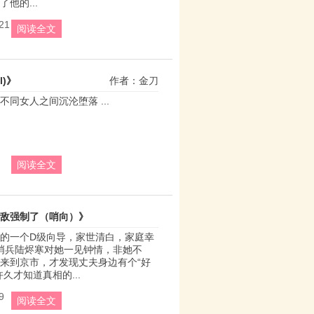
他的...
21
阅读全文
l)》
作者：金刀
同女人之间沉沦堕落 ...
阅读全文
敌强制了（哨向）》
的一个D级向导，家世清白，家庭幸
作者：冰糖大橙子
哨兵陆烬寒对她一见钟情，非她不
来到京市，才发现丈夫身边有个“好
久才知道真相的...
9
阅读全文