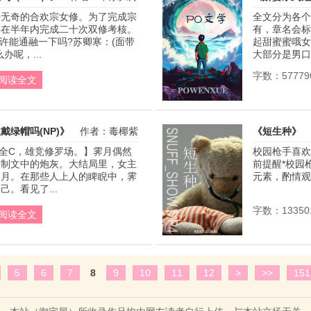
平无奇的合欢宗女修。为了完成宗
全文分为各个
要在半年内完成二十次双修考核。
有，章名会标
也许能通融一下吗?苏卿寒：(面带
起甜蜜蜜哦女
办呢，...
大部分是男口女
字数：57779
阅读全文
戴绿帽吗(NP)》
作者：毒椰紫
《短生种》
男全C，雄竞修罗场。】霁月偶然
校园枪手喜欢
限制文中的炮灰。大结局里，女主
前提醒*校园
捧月。在那些人上人的睥睨中，霁
元素，酌情观看
。看见了...
字数：13350
阅读全文
5
6
7
8
9
10
11
12
>
>>
151