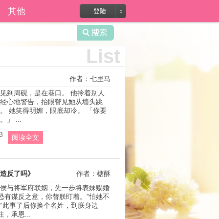
录?
其他
登陆
List
作者：七里马
见到周砚，是在巷口。 他拎着别人
经心地警告，抬眼瞥见她从墙头跳
。 她笑得明媚，眼底却冷。 「你要
」 ...
3
阅读全文
造反了吗》
作者：榶酥
侯与将军府联姻，先一步将表妹赐婚
侯恐有谋反之意，你替朕盯着。”怕她不
“此事了后你换个名姓，到朕身边
，承恩...