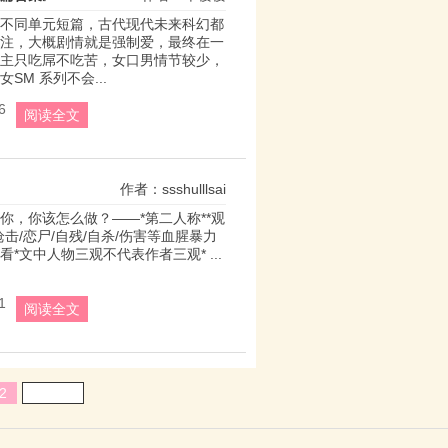
不同单元短篇，古代现代未来科幻都
注，大概剧情就是强制爱，最终在一
主只吃屌不吃苦，女口男情节较少，
SM 系列不会...
6
阅读全文
作者：ssshulllsai
你，你该怎么做？——*第二人称**观
枪击/恋尸/自残/自杀/伤害等血腥暴力
*文中人物三观不代表作者三观* ...
1
阅读全文
2