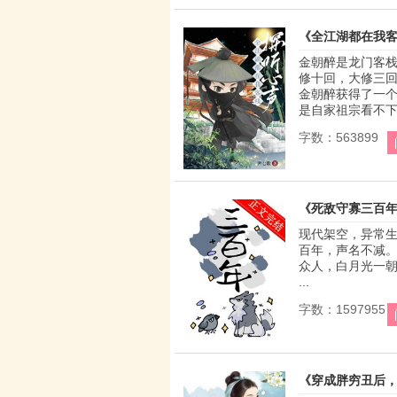
《全江湖都在我
金朝醉是龙门客
修十回，大修三回
金朝醉获得了一个
是自家祖宗看不下.
字数：563899
《死敌守寡三百
现代架空，异常生
百年，声名不减。
众人，白月光一朝沦
...
字数：1597955
《穿成胖穷丑后