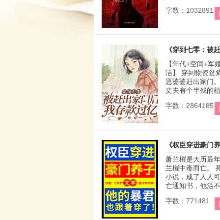
字数：1032891
《穿到七零：被
【年代+空间+军
洁】 穿到物资贫
恶婆婆赶出家门。
丈夫有个半残的植.
字数：2864185
《权臣穿进豪门
萧兰槯是大历最
兰槯中毒而亡。 
小说，成了人人可
亡通知书，他活不过
字数：771481