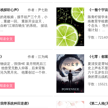
客栈探听心声》
作者：尹七歌
《一整个宇宙
栈的老板娘，接手祖产三个月，小
陈青柠留学未
，重建一回。 重新开业这天，
殊教育学校磨
自称“江湖百晓生”的系统。 据说
个念头： 凭
..
项计划： ...
字数：72140
阅读全文
年》
作者：江为竭
《七零：都重
物设定，强强HE 裴月明死后三
夏清安是霄9
 他曾受无数人仰慕，后来背叛
史上声名不显
为黑月光。 他重创过一个仰.. 
六十五岁生日
身的霄云战机，
字数：15521
阅读全文
，我带系统种田逆袭》
《第二人格[