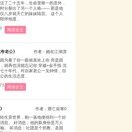
活了二十五年，生命里唯一的意外，
时分裂出了另一个人格—— 那是他
仅八岁就夭亡的妹妹陆芸。 这个人
伴他度...
9
阅读全文
式夸老公》
作者：她在江湖漂
因为看了你一眼就喜欢上你 而是因
，就再也没能忘记你 穿越+金手指 沈
七十年代，对自家老公一见钟情，但
的生活态度...
73
阅读全文
》
作者：唇亡齿寒0
转生异世界，刚一落地便得到一个好
消息。 好消息：他的新身份是万人
袖。 坏消息：社团是个邪教。圣国