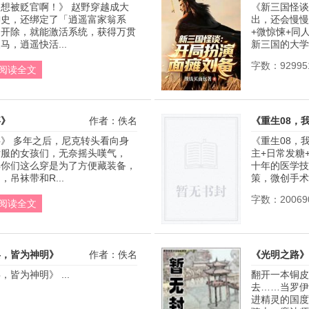
想被贬官啊！》 赵野穿越成大
《新三国怪谈
御史，还绑定了「逍遥富家翁系
出，还会慢慢
廷开除，就能激活系统，获得万贯
+微惊悚+同
，逍遥快活...
新三国的大学
字数：92995
阅读全文
事》
作者：佚名
《重生08，
》 多年之后，尼克转头看向身
《重生08，
女服的女孩们，无奈摇头嘆气，
主+日常发糖
解你们这么穿是为了方便藏装备，
十年的医学技
吊袜带和R...
策，微创手术
字数：20069
阅读全文
兵，皆为神明》
作者：佚名
《光明之路》
皆为神明》 ...
翻开一本铜皮
去……当罗伊
进精灵的国度