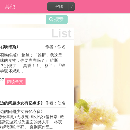
录?
其他
登陆
List
召唤维斯》
作者：佚名
召唤维斯》 格兰：「维斯，我这里
味的食物，你要尝尝吗？」 维斯：
別傻了......真香！！」 格兰：「维
破坏规则，...
27
阅读全文
边的问题少女有亿点多》
作者：佚名
边的问题少女有亿点多》 
e+恋爱喜剧+无系统+轻小说+偏日常+救
园恋爱游戏成为里面的路人甲，林夜
模型混吃等死。 直到原作里...