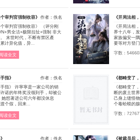
六个审判官强制收容》
作者：佚名
《开局法相，
个审判官强制收容》 （评分刚
《开局法相，
N+男全洁+极限拉扯+强制 非大
界十八年，发
。 末世时代，不断有禁区產
家族偏安一隅
计异化值，异...
要等对方登门退
字数：54660
阅读全文
金手指》
作者：佚名
《都畸变了，
手指》 许寧寧是一家公司的销
《都畸变了，
司许诺的年终奖没领到手，却被公
断的废土世界
 她想著进公司六年都没休息
己身上缝怪物
个假，回来...
个毒蛤蟆的腺
字数：72767
阅读全文
心》
作者：佚名
《被裁员后，