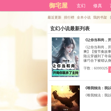
御宅屋
登录后可以拥有藏书和下载书
玄幻
修真
最近更新
排行榜
全本小说
我的书架
玄幻小说最新列表
《让你当和尚，
《让你当和尚，开
爽】【慢节奏故事
陆云穿越到了寺庙
缘巧合下被错认身份
字数：6099325
《唯我独法：我
《唯我独法：我以无