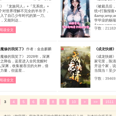
》 『龙族同人』+『无系统』+
《被裁员后，
一个对世界理解不完全的半吊子，
统+打脸报復+
入了自己少年时代的第一刀。 
&amp;amp;a
又能到达...
学毕业的杨瑞
&amp;amp;a
字数：21182
阅读全文
为魔修的我笑了》
作者：金血麒麟
《成龙快婿》
魔修的我笑了》 2028年，深渊
《成龙快婿》
随之降临，蓝星进入全民觉醒时
家宅里，陈清
入深渊，收集被吞没的火种，借
开这个家，说
量，但蓝星...
当我当！至少
字数：39469
阅读全文
3
4
5
6
7
8
9
10
>
>>
1511