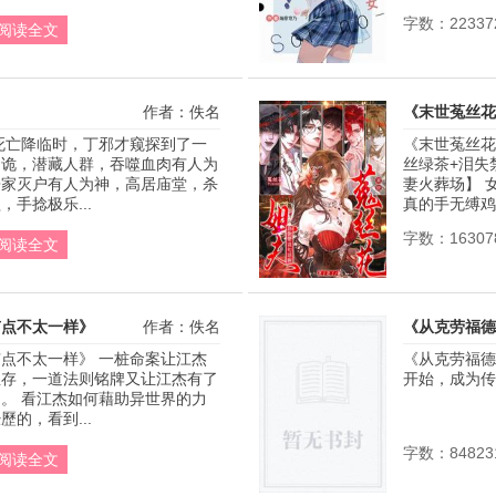
字数：22337
阅读全文
作者：佚名
《末世菟丝花
死亡降临时，丁邪才窥探到了一
《末世菟丝花
为诡，潜藏人群，吞噬血肉有人为
丝绿茶+泪失
屠家灭户有人为神，高居庙堂，杀
妻火葬场】 
手捻极乐...
真的手无缚鸡
字数：16307
阅读全文
有点不太一样》
作者：佚名
《从克劳福德
点不太一样》 一桩命案让江杰
《从克劳福德
生存，一道法则铭牌又让江杰有了
开始，成为传奇
。 看江杰如何藉助异世界的力
的，看到...
字数：84823
阅读全文