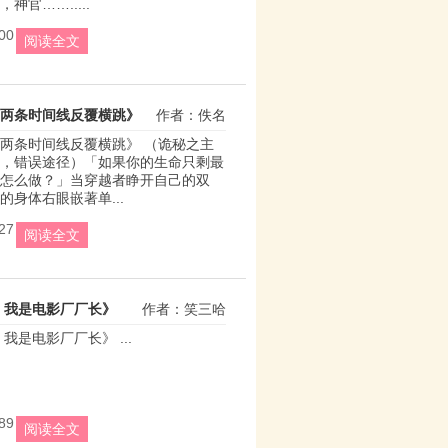
神官…….....
00
阅读全文
两条时间线反覆横跳》
作者：佚名
两条时间线反覆横跳》 （诡秘之主
，错误途径）「如果你的生命只剩最
怎么做？」当穿越者睁开自己的双
的身体右眼嵌著单...
27
阅读全文
0，我是电影厂厂长》
作者：笑三哈
，我是电影厂厂长》 ...
89
阅读全文