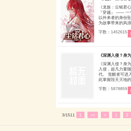
《龙族：尘铭君心
『穿越』 —— 
以外来者的身份坠
为故事带来的风浪，
字数：1452615
《深渊入侵？身
《深渊入侵？身为
入侵，超凡力量
代。 觉醒者可进
此掌握毁天灭地的力
字数：5878859
3/1511
1
<<
<
1
2