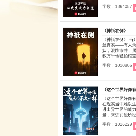
字数：1864057
《神祇在侧》
《神祇在侧》 当
丝真实——有人
妖，混跡市井，
戮万千他轻拍棺盖，
字数：1010805
《这个世界好像
《这个世界好像有
在现实当中难以
进出异世界的能力
量，来惩罚他所经歷
字数：1816229