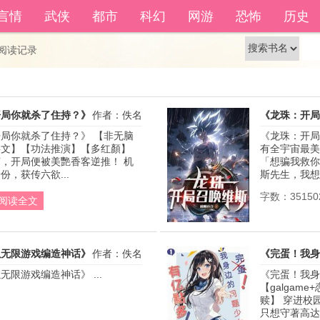
籍功能。
自动登
言情
武侠
都市
科幻
网游
恐怖
历史
还没有账号？
立即注册
阅读记录
开局你就杀了住持？》
作者：佚名
《龙珠：开局
局你就杀了住持？》 【非无脑
《龙珠：开局
文】【功法推演】【多红顏】 
有全宇宙最美
，开局便被美艷香客逆推！ 机
「想骗我救你？
，获传六欲...
斯先生，我想学
字数：35150
阅读全文
以无限游戏编造神话》
作者：佚名
《完蛋！我身
限游戏编造神话》 ...
《完蛋！我身
【galgam
赎】 穿进校
只想守著高达