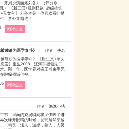
：开局扮演面瘫刘备》 （评分刚
涨） 【新三国+规则怪谈+超级搞笑
人+无女主】 刘备本是一位喜欢看吐槽
生，意外穿越进了...
1
阅读全文
我被確诊为医学泰斗》
作者：佚名
我被確诊为医学泰斗》 【医生文+单女
+恋爱】重生2008，江河手握领先二
术。那一年，医学界对癌王尚束手无
在肿瘤领域仍被...
05
阅读全文
作者：海逸小猪
古书，里面的旋涡瞬间将罗伊吸了进
再次睁开眼睛的时候，发现居然穿越
……精灵，矮人，迦娜，兽人，人类