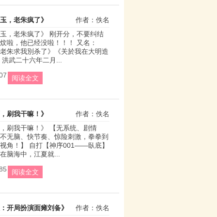
玉，老朱疯了》
作者：佚名
玉，老朱疯了》 刚开分，不要纠结
炆啦，他已经没啦！！！ 又名：
老朱求我別杀了》《关於我在大明造
洪武二十六年二月...
07
阅读全文
，刷我干嘛！》
作者：佚名
，刷我干嘛！》 【无系统、剧情
不无脑、快节奏、惊险刺激，拳拳到
视角！】 自打【神序001——臥底】
在脑海中，江夏就...
85
阅读全文
：开局扮演面瘫刘备》
作者：佚名