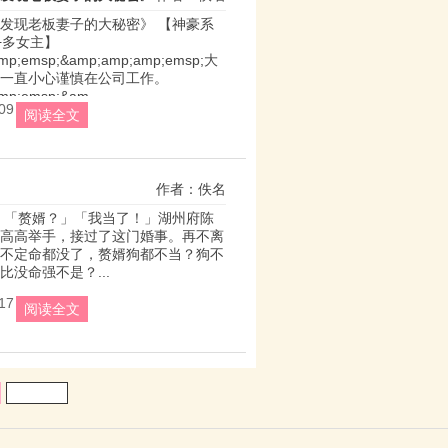
发现老板妻子的大秘密》 【神豪系
多女主】 
mp;emsp;&amp;amp;amp;emsp;大
一直小心谨慎在公司工作。 
mp;emsp;&am...
09
阅读全文
作者：佚名
 「赘婿？」「我当了！」湖州府陈
高高举手，接过了这门婚事。再不离
不定命都没了，赘婿狗都不当？狗不
比没命强不是？...
17
阅读全文