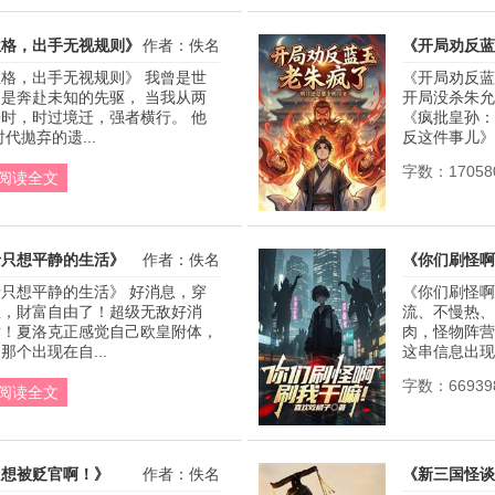
位格，出手无视规则》
作者：佚名
《开局劝反蓝
格，出手无视规则》 我曾是世
《开局劝反蓝
是奔赴未知的先驱， 当我从两
开局没杀朱允
时，时过境迁，强者横行。 他
《疯批皇孙：
代拋弃的遗...
反这件事儿》 
字数：17058
阅读全文
士只想平静的生活》
作者：佚名
《你们刷怪啊
只想平静的生活》 好消息，穿
《你们刷怪啊
息，財富自由了！超级无敌好消
流、不慢热、
术！夏洛克正感觉自己欧皇附体，
肉，怪物阵营
个出现在自...
这串信息出现
字数：66939
阅读全文
只想被贬官啊！》
作者：佚名
《新三国怪谈