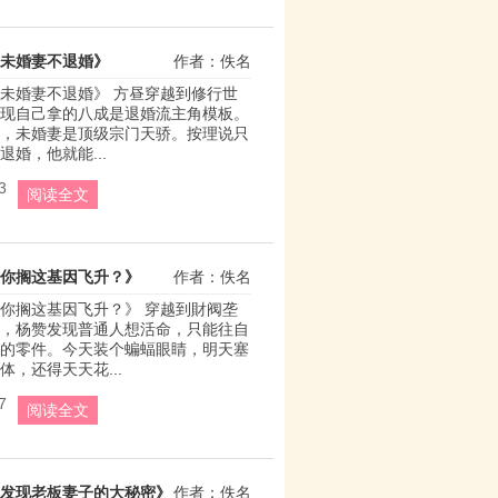
未婚妻不退婚》
作者：佚名
未婚妻不退婚》 方昼穿越到修行世
现自己拿的八成是退婚流主角模板。 
，未婚妻是顶级宗门天骄。按理说只
婚，他就能...
3
阅读全文
你搁这基因飞升？》
作者：佚名
你搁这基因飞升？》 穿越到財阀垄
，杨赞发现普通人想活命，只能往自
的零件。今天装个蝙蝠眼睛，明天塞
体，还得天天花...
7
阅读全文
发现老板妻子的大秘密》
作者：佚名