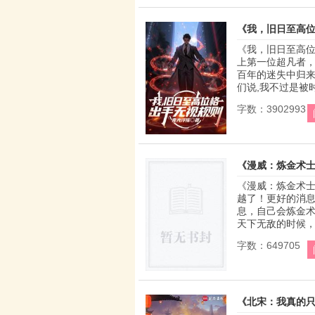
《我，旧日至高
《我，旧日至高位
上第一位超凡者，
百年的迷失中归来
们说,我不过是被时
字数：3902993
《漫威：炼金术
《漫威：炼金术士
越了！更好的消
息，自己会炼金
天下无敌的时候，那
字数：649705
《北宋：我真的