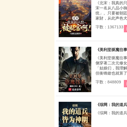
《北宋：我真的只
宋一名从八品小
统」。只要被朝
家財，从此声色犬马
字数：1367133
《美利坚驱魔往
《美利坚驱魔往事
侧穿著二次元修
「姑娘们，我理
但衝锋鎗也就算了，
字数：848809
《综网：我的道
《综网：我的道兵，