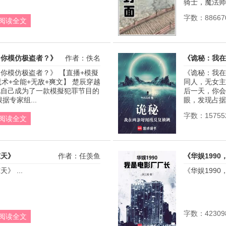
骑士，魔法师，
字数：88667
阅读全文
，你模仿极盗者？》
作者：佚名
《诡秘：我在
你模仿极盗者？》 【直播+模擬
《诡秘：我在
魔术+全能+无敌+爽文】 楚辰穿越
同人，无女主
现自己成为了一款模擬犯罪节目的
后一天，你会
据专家组...
眼，发现占据
字数：15755
阅读全文
惊天》
作者：任羡鱼
《华娱199
》 ...
《华娱1990
字数：42309
阅读全文