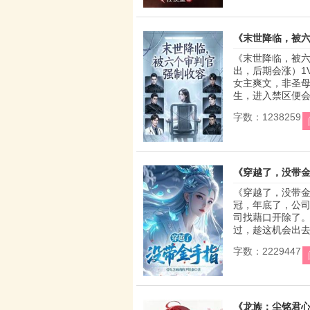
《末世降临，被
《末世降临，被六
出，后期会涨）1V
女主爽文，非圣母
生，进入禁区便会累
字数：1238259
《穿越了，没带
《穿越了，没带金
冠，年底了，公
司找藉口开除了。
过，趁这机会出去渡
字数：2229447
《龙族：尘铭君