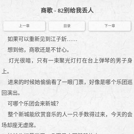
商歌 - 82别给我丢人
上一章
目录
下一章
如果可以重新见到江子釿……
想到他，商歌还是不甘心。
灯光很暗，只有一束聚光灯打在台上弹琴的男子身
上。
进来的时候她偷偷看了一眼门票，好像是哪个乐团巡
回演出。
可哪个乐团会来新城？
整个新城能欣赏音乐的人一只手数得过来，今天的会
场却座无虚席。