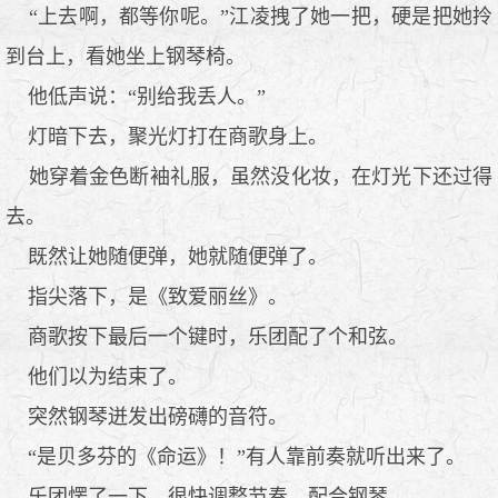
“上去啊，都等你呢。”江凌拽了她一把，硬是把她拎
到台上，看她坐上钢琴椅。
他低声说：“别给我丢人。”
灯暗下去，聚光灯打在商歌身上。
她穿着金色断袖礼服，虽然没化妆，在灯光下还过得
去。
既然让她随便弹，她就随便弹了。
指尖落下，是《致爱丽丝》。
商歌按下最后一个键时，乐团配了个和弦。
他们以为结束了。
突然钢琴迸发出磅礴的音符。
“是贝多芬的《命运》！”有人靠前奏就听出来了。
乐团愣了一下，很快调整节奏，配合钢琴。