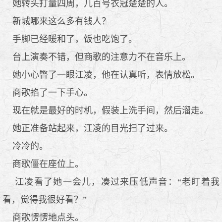
她转头打量四周，几百号衣冠楚楚的人。
新城哪来这么多有钱人？
手脚已经暖和了，饭也吃饱了。
台上演奏不错，但商歌的注意力不在音乐上。
她小心瞥了一眼江凌，他在认真听，表情放松。
商歌掐了一下手心。
现在就是最好的时机，假装上洗手间，然后溜走。
她正准备站起来，江凌的目光扫了过来。
冷冷的。
商歌僵在座位上。
江凌看了她一会儿，凑过来压低声音：“老盯着我
看，觉得我很好看？”
商歌愣愣地点头。