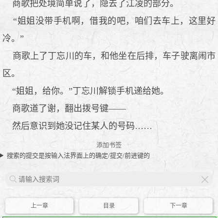
商歌把处境简单说了，隐去了江凌的部分。
“姐姐没带手机啊，借我的吧，咱们去车上，这里好
冷。”
商歌上了丁忘川的车，和他坐在后排，车子驶离闹市
区。
“姐姐，给你。”丁忘川解锁手机递给她。
商歌道了谢，翻出拨号键——
然后意识到她没记住某人的号码……
添加书签
搜索的提交是按输入法界面上的确定/提交/前进键的
X
上一章
目录
下一章