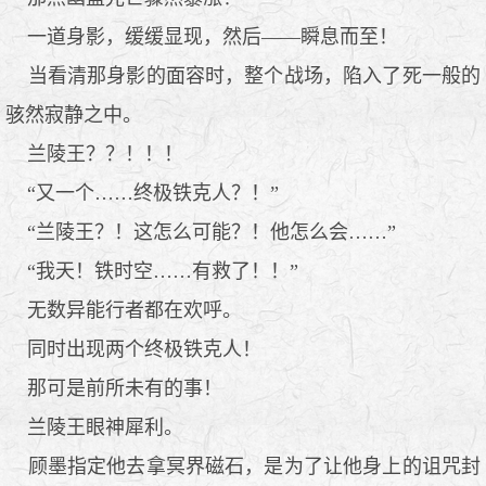
一道身影，缓缓显现，然后——瞬息而至！
当看清那身影的面容时，整个战场，陷入了死一般的
骇然寂静之中。
兰陵王？？！！！
“又一个……终极铁克人？！”
“兰陵王？！这怎么可能？！他怎么会……”
“我天！铁时空……有救了！！”
无数异能行者都在欢呼。
同时出现两个终极铁克人！
那可是前所未有的事！
兰陵王眼神犀利。
顾墨指定他去拿冥界磁石，是为了让他身上的诅咒封