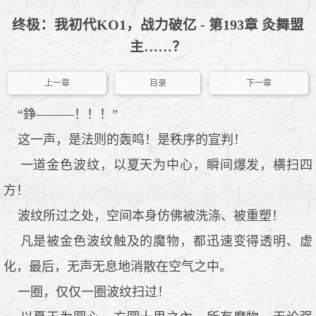
终极：我初代KO1，战力破亿 - 第193章 灸舞盟
主……？
上一章
目录
下一章
“錚———！！！”
这一声，是法则的轰鸣！是秩序的宣判！
一道金色波纹，以夏天为中心，瞬间爆发，横扫四
方！
波纹所过之处，空间本身仿佛被洗涤、被重塑！
凡是被金色波纹触及的魔物，都迅速变得透明、虚
化，最后，无声无息地消散在空气之中。
一圈，仅仅一圈波纹扫过！