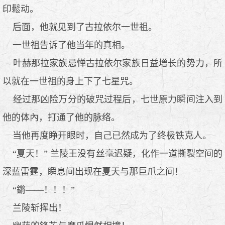
印鬆动。
后面，他就见到了古拉依尔一世祖。
一世祖告诉了他当年的真相。
叶赫那拉家族忌惮古拉依尔家族日益增长的势力，所
以就在一世祖的身上下了七星咒。
经过那凶险万分的破咒过程后，七世原力瞬间注入到
他的体內，打通了他的脉络。
当他再度睁开眼时，自己已然成为了终极铁克人。
“夏天！” 兰陵王没有丝毫迟疑，化作一道撕裂空间的
深蓝雷霆，瞬息间出现在夏天与那巨爪之间！
“鏘——！！！”
兰陵斩挥出！