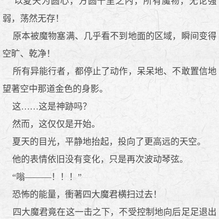
以夏天为圆心，方圆十里之內，所有魔物，无论强
弱，荡然无存！
原本被魔物塞满、几乎看不到地面的区域，瞬间变得
空旷、乾净！
所有异能行者，都停止了动作，呆呆地、不敢置信地
望著空中那道金色的身影。
这……这是神跡吗？
然而，这仅仅是开始。
夏天的目光，平静地抬起，投向了更高远的天空。
他的表情依旧没有变化，只是再次波动琴弦。
“嗡———！！！”
恐怖的能量，衝著四大魔君横扫过去！
四大魔君竟在这一击之下，不受控制地向后足足退出