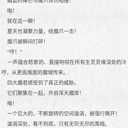
幽蓝的锋芒与魔爪悍然相撞！
嗡！
就在这一瞬！
夏天也凝聚力量，给魔爪一击！
魔爪被瞬间打碎！
“哼！”
一声蕴含怒意的、直接响彻在所有生灵灵魂深处的冷
哼，从更高维度的魔域传来。
四大魔君感受到了真正的威胁。
它们聚集在一起，开启浑天魔库！
嗡！
一个巨大的、不断旋转的空间漩涡，被强行撕开！
漩涡深处，看不到底，只有无穷无尽的黑暗。