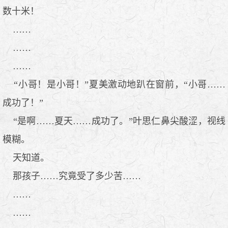
数十米！
……
……
……
“小哥！是小哥！”夏美激动地趴在窗前，“小哥……
成功了！”
“是啊……夏天……成功了。”叶思仁鼻尖酸涩，视线
模糊。
天知道。
那孩子……究竟受了多少苦……
……
……