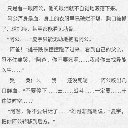
只是看一眼阿公，他的眼泪就不自觉地滚落下来。
阿公浑身是血，身上的衣服早已破烂不堪，胸口被抓
了几道抓痕，甚至都能看见肋骨。
“阿公……”夏宇只能无助地抱著阿公。
“阿爸！”雄哥跌跌撞撞跑了过来，看到自己的父亲，
忍不住痛哭，“阿爸，你不要死啊……我带你去找异能
医生……”
“哭……哭什么……我……还没死呢……”阿公咳出几
口鲜血，“不要停下……去……战斗……一定要……守
住铁时空……”
“阿爸，你不要讲话了……”雄哥悲痛地说，“夏宇，
把你阿公转移到后方。”