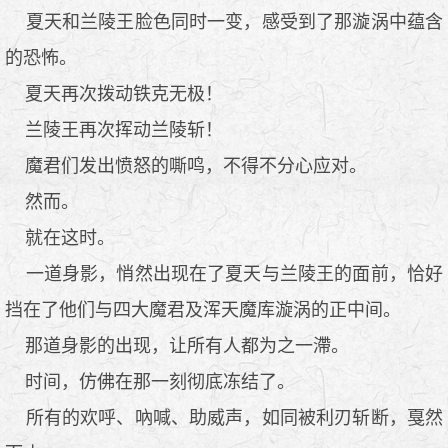
夏天和兰陵王脸色同时一变，感受到了那漩涡中蕴含
的恐怖。
夏天再次拨动铁克无极！
兰陵王再次挥动兰陵斩！
魔君们发出愤怒的嘶鸣，不得不分心应对。
然而。
就在这时。
一道身影，悄然出现在了夏天与兰陵王的面前，恰好
挡在了他们与四大魔君及浑天魔库漩涡的正中间。
那道身影的出现，让所有人都为之一滯。
时间，仿佛在那一刻彻底冻结了。
所有的欢呼、吶喊、助威声，如同被利刃斩断，戛然