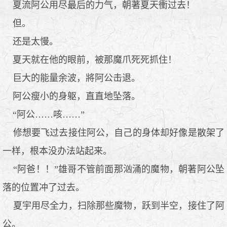
夏流阿公用尽最后的力气，朝著夏天衝过去！
但。
还是太慢。
夏天就在他的眼前，被那魔爪死死抓住！
巨大的能量余波，將阿公击退。
阿公瘦小的身躯，直直地坠落。
“阿公……咳……”
修想要飞过去接住阿公，自己的身体却好像是散架了
一样，根本没办法站起来。
“阿爸！！”雄哥不管前面那汹涌的魔物，朝著阿公坠
落的位置冲了过去。
夏宇用尽全力，扫除那些魔物，跃到半空，接住了阿
公。