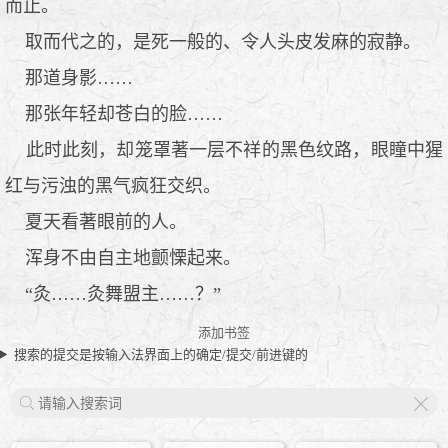
而止。
取而代之的，是死一般的、令人头皮发麻的寂静。
那道身影……
那张年轻却苍白的脸……
此时此刻，却笼罩著一层不祥的黑色纹路，眼瞳中猩
红与污浊的黑气疯狂交织。
夏天看著眼前的人。
浑身不由自主地颤慄起来。
“灸……灸舞盟主……？”
添加书签
搜索的提交是按输入法界面上的确定/提交/前进键的
X