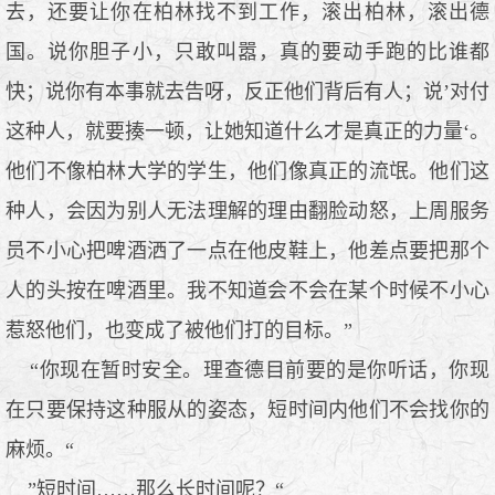
去，还要让你在柏林找不到工作，滚出柏林，滚出德
国。说你胆子小，只敢叫嚣，真的要动手跑的比谁都
快；说你有本事就去告呀，反正他们背后有人；说’对付
这种人，就要揍一顿，让她知道什么才是真正的力量‘。
他们不像柏林大学的学生，他们像真正的流氓。他们这
种人，会因为别人无法理解的理由翻脸动怒，上周服务
员不小心把啤酒洒了一点在他皮鞋上，他差点要把那个
人的头按在啤酒里。我不知道会不会在某个时候不小心
惹怒他们，也变成了被他们打的目标。”
“你现在暂时安全。理查德目前要的是你听话，你现
在只要保持这种服从的姿态，短时间内他们不会找你的
麻烦。“
”短时间……那么长时间呢？“