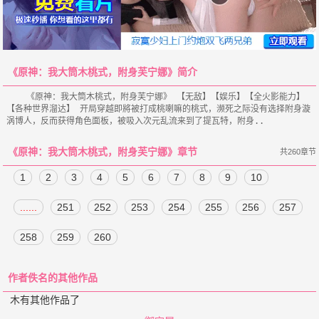
《原神：我大筒木桃式，附身芙宁娜》简介
    《原神：我大筒木桃式，附身芙宁娜》 【无敌】【娱乐】【全火影能力】
【各种世界溜达】 开局穿越即將被打成桃喇嘛的桃式，濒死之际没有选择附身漩
《原神：我大筒木桃式，附身芙宁娜》章节
共260章节
1
2
3
4
5
6
7
8
9
10
......
251
252
253
254
255
256
257
258
259
260
作者佚名的其他作品
木有其他作品了