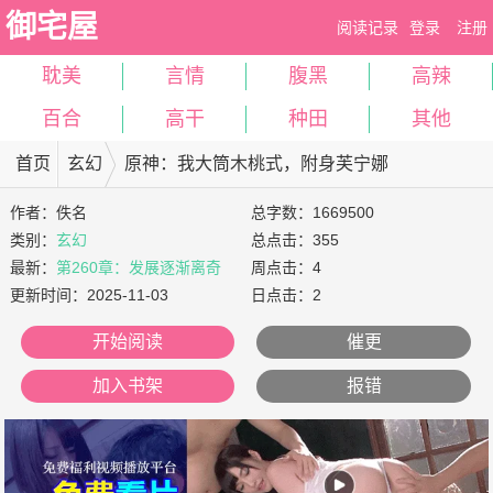
御宅屋
阅读记录
登录
注册
耽美
言情
腹黑
高辣
百合
高干
种田
其他
首页
玄幻
原神：我大筒木桃式，附身芙宁娜
作者：
佚名
总字数：1669500
类别：
玄幻
总点击：355
最新：
第260章：发展逐渐离奇
周点击：4
更新时间：
2025-11-03
日点击：2
开始阅读
催更
加入书架
报错