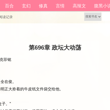
籍功能。
百合
玄幻
修真
言情
高辣文
腹黑小
还没有账号？
立即注册
阅读记录
第696章 政坛大动荡
克菲铭 
全在俊。
明正大拎着的牛皮纸文件袋交给他。
子。”