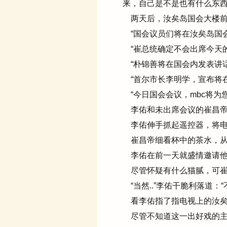
来，自己是不是也有什么东
两天后，汝矣岛国会大楼前
“国会议员们将在汝矣岛国会
“崔总统确定不会出席今天的
“朴锦善将在国会内发表讲话
“首尔市长李明学，宣布将在
“今日国会会议，mbc将为您
李佑和未出席会议的崔昌帝
李佑伸手抓起遥控器，将电视
崔昌帝细看杯中的茶水，从
李佑在前一天就盛情邀请他
尽管怀疑有什么猫腻，可崔
“当然..”李佑干脆利落道：
看李佑指了指电视上的汝矣
尽管不知道这一出好戏的主