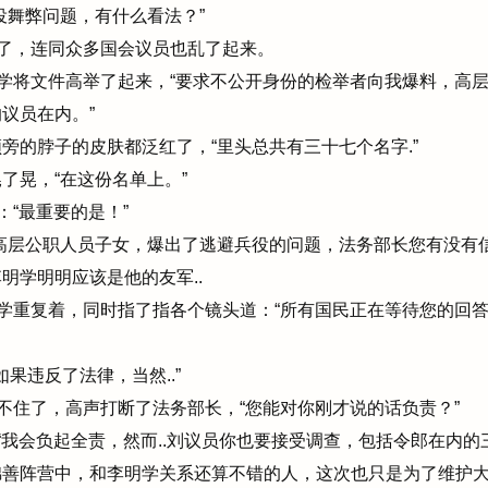
舞弊问题，有什么看法？”
了，连同众多国会议员也乱了起来。
学将文件高举了起来，“要求不公开身份的检举者向我爆料，高
议员在内。”
的脖子的皮肤都泛红了，“里头总共有三十七个名字.”
晃，“在这份名单上。”
：“最重要的是！”
高层公职人员子女，爆出了逃避兵役的问题，法务部长您有没有信
学明明应该是他的友军..
学重复着，同时指了指各个镜头道：“所有国民正在等待您的回答
如果违反了法律，当然..”
不住了，高声打断了法务部长，“您能对你刚才说的话负责？”
“我会负起全责，然而..刘议员你也要接受调查，包括令郎在内的
善阵营中，和李明学关系还算不错的人，这次也只是为了维护大