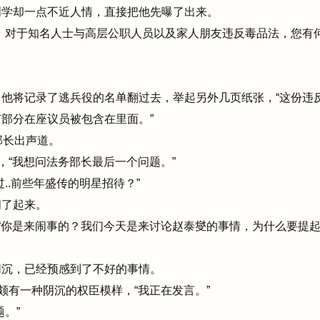
明学却一点不近人情，直接把他先曝了出来。
，对于知名人士与高层公职人员以及家人朋友违反毒品法，您有何
他将记录了逃兵役的名单翻过去，举起另外几页纸张，“这份违
部分在座议员被包含在里面。”
部长出声道。
，“我想问法务部长最后一个问题。”
..前些年盛传的明星招待？”
了起来。
“你是来闹事的？我们今天是来讨论赵泰燮的事情，为什么要提
沉，已经预感到了不好的事情。
颇有一种阴沉的权臣模样，“我正在发言。”
。”