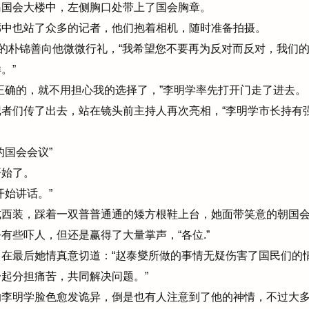
国会大楼中，左侧胸口处带上了国会胸章。
中也站了众多的记者，他们抱着相机，随时准备拍摄。
的朴锦善向他微微行礼，“我希望您不要再为反对而反对，我们
。”
正确的，就不用担心我的选择了，”李明学率先打开门走了进去。
者们传了出去，站在镜头前主持人再次亮相，“李明学市长持有
国会会议”
始了。
始讲话。”
西装，踩着一双普普通通的矮方根鞋上台，她面带笑意的朝国会
有些吓人，但还是赢得了大量掌声，“各位.”
在最后她情真意切道：“赵泰燮所做的事情无疑伤害了国民们的
起分担痛苦，共同解决问题。”
李明学脸色愈发诡异，倒是也有人注意到了他的神情，不过大多