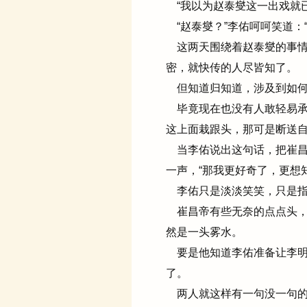
“我以为赵泰燮这一出戏就已
“赵泰燮？”李佑呵呵笑道：
这两天围绕着赵泰燮的事情
密，就快传的人尽皆知了。
但知道归知道，涉及到如何
毕竟现在也没有人敢轻易承
这上面栽跟头，那可是断送
当李佑说出这句话，把崔昌
一声，“那我更好奇了，更想
李佑只是淡淡笑笑，只是指了
崔昌帝有些无奈的点点头，
然是一头雾水。
要是他知道李佑准备让李明
了。
两人就这样有一句没一句的