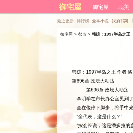
登录后可以拥有藏书和下载书
御宅屋
御宅屋
耽美
高干文
其他
最近更新
排行榜
全本小说
我的书架
御宅屋
> 
都市
> 
韩综：1997半岛之王
韩综：1997半岛之王 作者:洛
第696章 政坛大动荡
第696章 政坛大动荡
李明学在市长办公室见到了
全在俊停下脚步，将手中光
“全代表，这是什么？”
“按会长说，这是潘多拉的盒