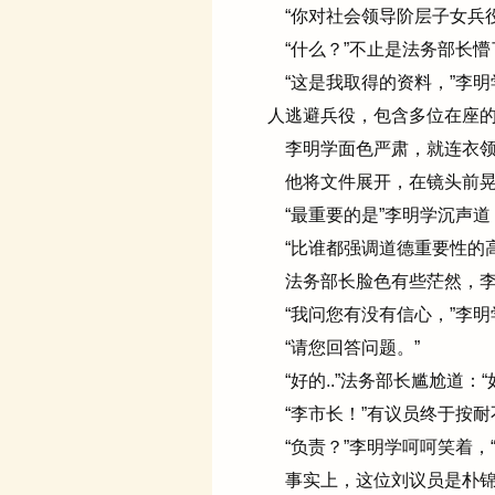
“你对社会领导阶层子女兵役
“什么？”不止是法务部长懵
“这是我取得的资料，”李明
人逃避兵役，包含多位在座的
李明学面色严肃，就连衣领旁
他将文件展开，在镜头前晃了
“最重要的是”李明学沉声道
“比谁都强调道德重要性的
法务部长脸色有些茫然，李明
“我问您有没有信心，”李明
“请您回答问题。”
“好的..”法务部长尴尬道：“
“李市长！”有议员终于按耐
“负责？”李明学呵呵笑着，
事实上，这位刘议员是朴锦