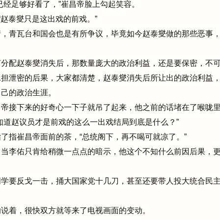
经足够好看了，”崔昌帝脸上勾起笑容。
“赵泰燮只是这出戏的前戏。”
，青瓦台和国会也是有所争议，毕竟如今赵泰燮做的那些恶事，
分配赵泰燮消失后，那数量庞大的政治利益，还是要保密，不可
担泄密的后果，大家都清楚，赵泰燮消失后所让出的政治利益，
自己的政治生涯。
帝接下来的好奇心一下子就吊了起来，他之前的话堵在了喉咙里
知道赵议员才是前戏的这么一出戏结局到底是什么？”
指崔昌帝面前的茶，“总统阁下，再不喝可就凉了。”
当李佑只肯给稍微一点点的暗示，他这个不知什么前因后果，更
学要反戈一击，捅大国家党十几刀，甚至还要带人投大统合民主
说着，很快双方就等来了电视画面的变动。