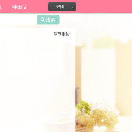
说
种田文
登陆
章节报错