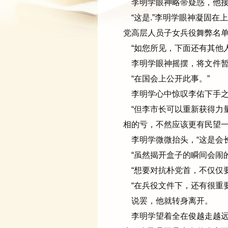
李明学眼神略带疑惑，他接
“这是.”李明学眼神凝固在
党高层人员子女兵役舞弊名单.
“如您所见，下面还有其他人
李明学眼神摇摆，将文件暂时
“在国会上公开此事。”
李明学心中惊叹李佑下手之
“但李市长可以重新获得力
相的亏，不然应该更有民望一
李明学微微抬头，“这是会长
“虽然揭开盒子的瞬间会闹的
“想要对抗朴党首，不仅仅要
“在兵役文件下，还有很重要
说罢，他就转身离开。
李明学望着全在俊越走越远