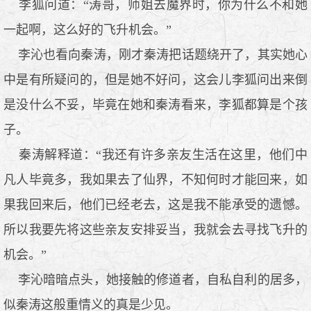
李狐问道：“涛哥，师姐去魔界时，你为什么不和她
一起啊，这么好的飞升机会。”
李沁也看向秦涛，刚才秦涛把话题绕开了，其实她心
中是有所疑问的，但是她不好问，这会儿李狐问出来倒
是没什么不妥，毕竟在她和秦涛看来，李狐都算是个孩
子。
秦涛解释道：“我还有许多亲友生活在这里，他们中
凡人毕竟多，我如果去了仙界，不知何时才能回来，如
果我回来后，他们已经老去，这是我不能承受的遗憾。
所以我要先将这些亲友安排妥当，我就会去寻找飞升的
机会。”
李沁暗暗点头，她接触的修道者，自私自利的居多，
似秦涛这般重情义的真是少见。