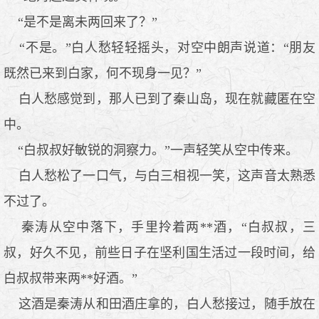
“是不是离未两回来了？”
“不是。”白人愁轻轻摇头，对空中朗声说道：“朋友
既然已来到白家，何不现身一见？”
白人愁感觉到，那人已到了秦山岛，现在就藏匿在空
中。
“白叔叔好敏锐的洞察力。”一声轻笑从空中传来。
白人愁松了一口气，与白三相视一笑，这声音太熟悉
不过了。
秦涛从空中落下，手里拎着两**酒，“白叔叔，三
叔，好久不见，前些日子在坚利国生活过一段时间，给
白叔叔带来两**好酒。”
这酒是秦涛从和田酒庄拿的，白人愁接过，随手放在