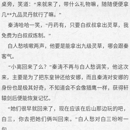
桌旁，笑道：“来就来了，带什么礼物嘛，随随便便拿
几**九品灵丹就行了嘛。”
秦涛哈哈一笑，“丹药有，只要白叔叔拿出灵草，我
免费为白叔叔炼制。”
白人愁咳嗽两声，他要是能拿出九级灵草，哪会跟秦
客气。
“小离回来了么？”秦涛不再与白人愁调笑，他这次
来，主要是为了把东皇钟还给安娜，而且秦涛对安娜的
身份也是极其好奇，不知道会不会像猎鹰一样，获得轩
辕剑后便能恢复记忆。
“她们很早就回来了，现在应该在后山那边玩的吧，
白三，你去把她们俩叫回来。”白人愁对白三吩咐一
句。