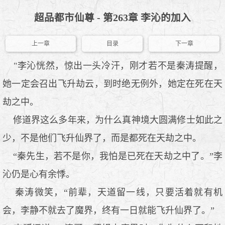
超品都市仙尊 - 第263章 李沁的加入
上一章
目录
下一章
"李沁恍然，惊出一头冷汗，刚才若不是秦涛提醒，
她一定会召出飞升劫云，到时绝无例外，她定在死在天
劫之中。
修道界这么多年来，为什么真神境大圆满修士如此之
少，不是他们飞升仙界了，而是都死在天劫之中。
“秦先生，若不是你，我怕是已死在天劫之中了。”李
沁仍是心有余悸。
秦涛微笑，“前辈，天道留一线，只要活着就有机
会，李静不就去了魔界，终有一日就能飞升仙界了。”