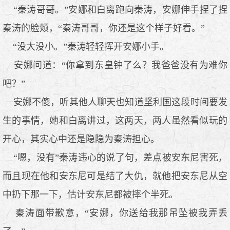
“秦涛哥哥。”安娜和白离跑向秦涛，安娜伸手捏了捏
秦涛的脸颊，“秦涛哥哥，你还是这个样子好看。”
“没大没小。”秦涛轻轻挥开安娜小手。
安娜问道：“你拿到东皇钟了么？我爸爸没有为难你
吧？”
安娜不傻，听其他人聊天也知道坚利国这段时间要发
生的事情，她和白离讲过，这两天，两人虽然看似玩的
开心，其实心中还是隐隐为秦涛担心。
“嗯，没有”秦涛违心的说了句，差点被安东尼害死，
而且现在他和安东尼可是结了大仇，就他把安东尼从空
中扔下那一下，估计安东尼都被摔个半死。
秦涛面带歉意，“安娜，你送给我那吊坠被我弄丢