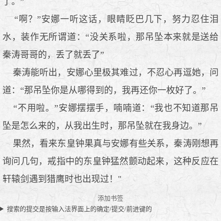
了。”
“啊？”安娜一听这话，眼睛眨巴几下，努力忍住泪
水，装作无所谓道：“没关系啦，那吊坠本来就是送给
秦涛哥哥的，丢了就丢了”
秦涛能听出，安娜心里极其难过，不忍心再逗她，问
道：“那吊坠你是从哪得到的，我再还你一枚好了。”
“不用啦。”安娜摆摆手，喃喃道：“我也不知道那吊
坠是怎么来的，从我出生时，那吊坠就在我身边。”
果然，看来东皇钟果真与安娜有些关系，秦涛刚想再
询问几句，戒指中的东皇钟猛然颤动起来，这种反应在
轩辕剑遇到猎鹰时也出现过！"
添加书签
搜索的提交是按输入法界面上的确定/提交/前进键的