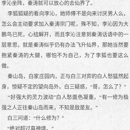
李沁坐阵，秦涛就可以放心的去仙界了。
李狐狐疑的看向李沁，她师傅不是向来讨厌男人么，
怎么会主动要求加入秦涛宗门呢，殊不知，李沁因为大
鹏鸟已死，心结解开，而且李沁注意到秦涛话语中的一
层意思，就是秦涛似乎仍有办法飞升仙界，那她当然要
抱紧秦涛的大腿，哪怕不为自己，为了李狐也要这么
做。
秦山岛，白家庄园内，正与白三对弈的白人愁猛然起
身，惊疑不定的望向岛外。白三疑惑，“哥，怎么了？”
“好强大的灵力波动”白人愁面色凝重，“有一修为极
强之人正往秦山岛而来，不知是敌是友。”
白三问道：“什么修为？”
“绝对超过真神境。”