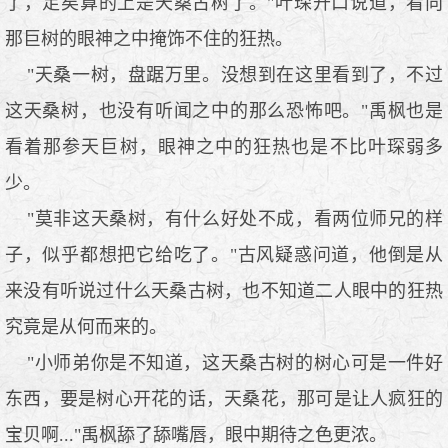
了，足矣算的上是天桑古树了。"叶琛开口说道，看向
那巨树的眼神之中掩饰不住的狂热。
"天桑一树，盘踞万里。没想到在这里看到了，不过
这天桑树，也没有听闻之中的那么恐怖吧。"禹枫也是
看着那参天巨树，眼神之中的狂热也是不比叶琛弱多
少。
"莫非这天桑树，有什么好处不成，看两位师兄的样
子，似乎都想把它给吃了。"古风疑惑问道，他倒是从
来没有听说过什么天桑古树，也不知道二人眼中的狂热
究竟是从何而来的。
"小师弟你是不知道，这天桑古树的树心可是一件好
东西，要是树心开花的话，天桑花，那可是让人疯狂的
宝贝啊..."禹枫舔了舔嘴唇，眼中期待之色更浓。