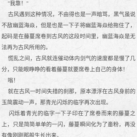
"我靠！"
古风遇到这种情况，不由得也是一声暗骂，黑气虽说
不敌幽蓝海焱，但是也是一下子将幽蓝海焱给拖住了，
起码是在藤蔓席卷到古风的这段时间里，幽蓝海焱是无
法再为古风所用的。
慌乱之间，古风就连催动体内剑气的速度都是慢了几
分，只能眼睁睁的看着藤蔓就要席卷上自己的身体！
嗡！
就在古风一时间失措的刹那，原本漂浮在古风身前的
玉简震动一声，那青光闪烁的临字再次出现。
闪烁着青光的临字一下子印在了席卷而来的藤蔓之
上，只是简简单单的一闪，藤蔓瞬间化为了齑粉，再没
有像刚刚那般生长出来。