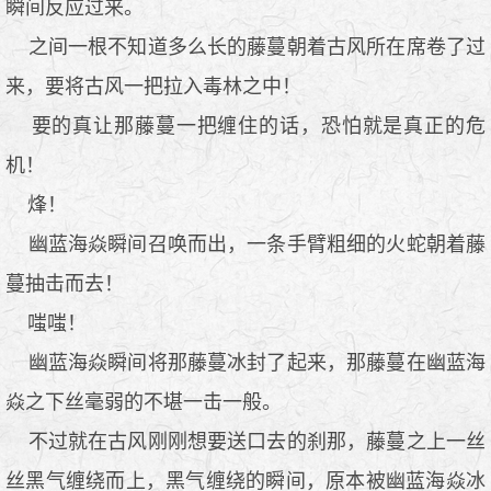
瞬间反应过来。
之间一根不知道多么长的藤蔓朝着古风所在席卷了过
来，要将古风一把拉入毒林之中！
要的真让那藤蔓一把缠住的话，恐怕就是真正的危
机！
烽！
幽蓝海焱瞬间召唤而出，一条手臂粗细的火蛇朝着藤
蔓抽击而去！
嗤嗤！
幽蓝海焱瞬间将那藤蔓冰封了起来，那藤蔓在幽蓝海
焱之下丝毫弱的不堪一击一般。
不过就在古风刚刚想要送口去的刹那，藤蔓之上一丝
丝黑气缠绕而上，黑气缠绕的瞬间，原本被幽蓝海焱冰