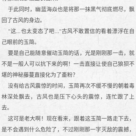
于此同时，幽蓝海焱也是将那一抹黑气彻底燃尽，飘
回了古风的身边。
"这...也太变态了吧..."古风不敢置信的看着漂浮在自
己眼前的玉简。
要是自己能随意催动玉简的话，光是刚刚那一击，就
不是一般人可以抗下来的啊！一击直接让使自己狼狈不
堪的神秘藤蔓直接化为了齑粉？
没有给古风震惊的时间，玉简再次不缓不慢的朝着毒
林深处飘去，古风也是压下心头的震惊，连忙跟了上
去。
这可是老大啊！现在看来，跟着这玉简一路走下去，
是不会遇到什么危险了，不过刚刚那一字灭敌的震撼，