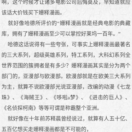
啊，这个时候才让诸多电影公司后悔莫及，早知道就应
该话大价钱买下姗释漫画。
就好像哈德所评价的“姗释漫画就是经典电影的典藏
库，拥有了姗释漫画至少可以掌控好莱坞一百年。”
哈德这话说得有一些夸张，可事实上姗释漫画最著名
的三大系列，超级英雄系列，特工系列，大科幻系列全
世界范围的簇拥者是有多少？姗释漫画其实是分为两个
部门的，亚漫部与欧漫部。欧漫部就是在欧美三大系列
为主，就算不说欧漫部光说亚漫部，改编的动漫《七龙
珠》、《海贼王》、《哆啦a梦》、《进击的巨人》、
《名侦探柯南》等等可谓是称霸整个亚洲。
就好像在十年前苏释晨曾经说过，就算有人五十亿、
五百亿想买走姗释漫画都是不可能的，