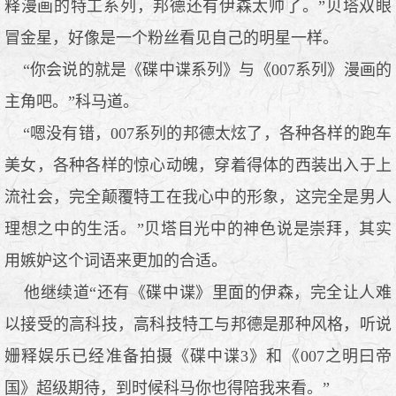
释漫画的特工系列，邦德还有伊森太帅了。”贝塔双眼
冒金星，好像是一个粉丝看见自己的明星一样。
“你会说的就是《碟中谍系列》与《007系列》漫画的
主角吧。”科马道。
“嗯没有错，007系列的邦德太炫了，各种各样的跑车
美女，各种各样的惊心动魄，穿着得体的西装出入于上
流社会，完全颠覆特工在我心中的形象，这完全是男人
理想之中的生活。”贝塔目光中的神色说是崇拜，其实
用嫉妒这个词语来更加的合适。
他继续道“还有《碟中谍》里面的伊森，完全让人难
以接受的高科技，高科技特工与邦德是那种风格，听说
姗释娱乐已经准备拍摄《碟中谍3》和《007之明曰帝
国》超级期待，到时候科马你也得陪我来看。”