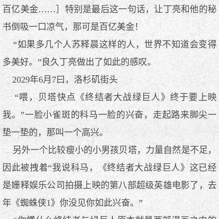
百亿美金……］特别是最后这一句话，让丁亮和他的秘
书倒吸一口凉气，那可是百亿美金！
“如果多几个人苏释晨这样的人，世界不知道会变得
多美好。”良久丁亮做出了如此的感叹。
2029年6月7曰，洛杉矶街头
“喂，贝塔快点《终结者大战绿巨人》终于要上映
我。”一脸小雀斑的科马一脸的兴奋，走起路来脚尖一
垫一垫的，那叫一个高兴。
另外一个比较瘦小的小男孩贝塔，力量自然是不足，
因此被拽着“我说科马，《终结者大战绿巨人》这已经
是姗释娱乐公司拍摄上映的第八部超级英雄电影了，去
年《蜘蛛侠1》你没见你如此兴奋。”