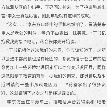
方优雅从容的伸出手，丁亮回过神来，为了掩饰尴尬出
言“李女士真是厉害，如此年轻就有这样的成就。”
“这次……”李东方口袋中的手机忽然响了，看清楚来
电人是老公的时候，嘴角不由露出一抹笑意。“丁书记
抱歉我先接个电话，蒋会长你先开始谈。”
“丁书记相信这次我们的来意，你应该知道了，之所
以会选中都灵镇也是有原因的，都灵镇位于苍兰市的边
缘再加上一些环境地理因素所以才会变成贫困县，同样
这就限制了教育的落后，据我们的调查，都灵镇以及附
近村镇的一些小孩就是因为……”蒋鉴拿出了很多资
料，这就证明了这次之前是经过调查的。
李东方坐在商务车上，接电话声音变得柔和“喂老