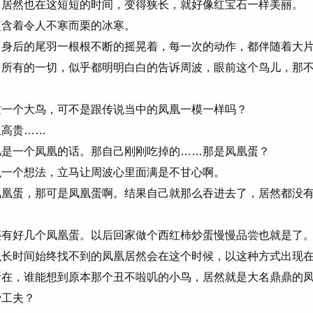
居然也在这短短的时间，变得狭长，就好像红宝石一样美丽。
含着令人不寒而栗的冰寒。
身后的尾羽一根根不断的摇晃着，每一次的动作，都伴随着大片
所有的一切，似乎都明明白白的告诉周波，眼前这个鸟儿，那不
一个大鸟，可不是跟传说当中的凤凰一模一样吗？
高贵……
是一个凤凰的话。那自己刚刚吃掉的……那是凤凰蛋？
一个想法，立马让周波心里面满是不甘心啊。
凰蛋，那可是凤凰蛋啊。结果自己就那么吞进去了，居然都没有
有好几个凤凰蛋。以后回家做个西红柿炒蛋慢慢品尝也就是了
长时间始终找不到的凤凰居然会在这个时候，以这种方式出现
在，谁能想到原本那个丑不啦叽的小鸟，居然就是大名鼎鼎的
工夫？