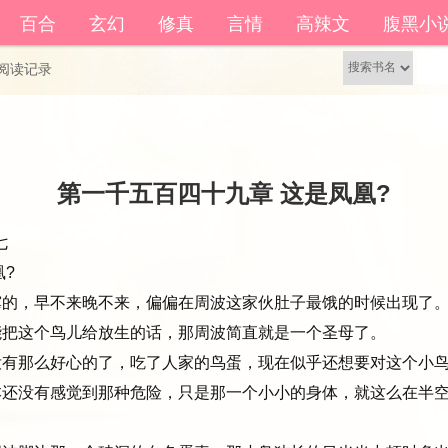
籍功能。
百合
玄幻
修真
言情
高辣文
腹黑小
还没有账号？
立即注册
阅读记录
第一千五百四十九章 这是凤凰?
 
凰?
，早不来晚不来，偏偏在周波这家伙肚子最饿的时候出现了
把这个鸟儿给放生的话，那周波简直就是一个圣母了。
有那么好心的了，吃了人家的鸟蛋，现在似乎还想要对这个小
还没有感觉到那种危险，只是那一个小小的身体，就这么在半空