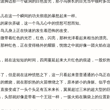
波脚边那一个破洞的白色蛋壳，那小鸟狭长的目光当中顿时多出
儿在这一个瞬间的功夫彻底的暴怒起来一样。
的家伙弄破，这一个鸟儿心中的愤怒可想而知。
鸟儿身上正在快速的发生着恐怖的改变。
微带着红色的光芒，红色，闪亮，那种光泽看起来相当的漂亮
那种红色，正在变得格外的耀眼，恍惚之中就好像一团火焰在这
，就在这短短的时间，四周蔓延起来大片红色的痕迹，一股炽热
了，但是就在这种愤怒之下，这一只看起来普普通通的小鸟正在
的燃烧，就在那炽热的火苗缭绕之下，原本娇小的身躯。似乎也
直接变成了一头个头足有五米来长，翼展超过三米的超大型的
，头部就好像是带着一个王冠一样，一簇火焰在脑袋上的位置剧