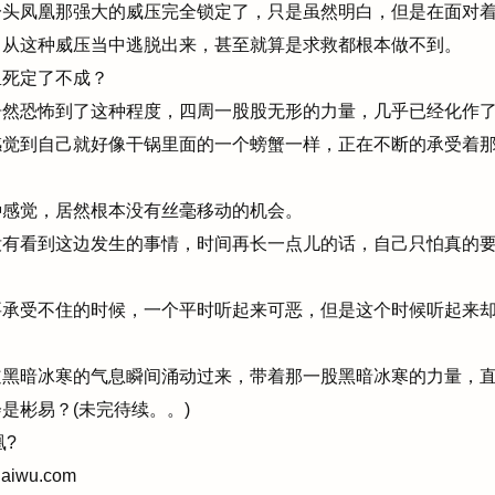
头凤凰那强大的威压完全锁定了，只是虽然明白，但是在面对着
己从这种威压当中逃脱出来，甚至就算是求救都根本做不到。
死定了不成？
然恐怖到了这种程度，四周一股股无形的力量，几乎已经化作了
感觉到自己就好像干锅里面的一个螃蟹一样，正在不断的承受着
感觉，居然根本没有丝毫移动的机会。
有看到这边发生的事情，时间再长一点儿的话，自己只怕真的要
承受不住的时候，一个平时听起来可恶，但是这个时候听起来却
黑暗冰寒的气息瞬间涌动过来，带着那一股黑暗冰寒的力量，直
彬易？(未完待续。。)
凰?
haiwu.com