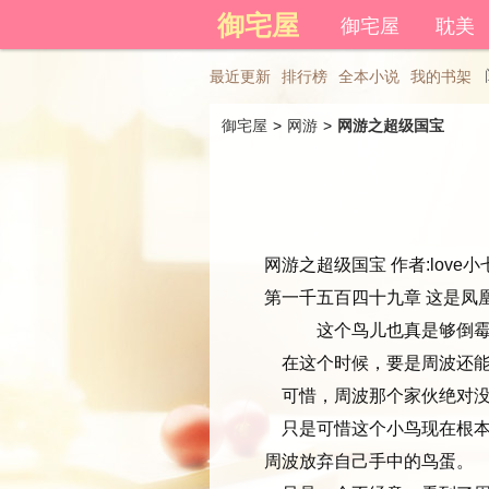
登录后可以拥有藏书和下载书
御宅屋
御宅屋
耽美
高干文
其他
最近更新
排行榜
全本小说
我的书架
御宅屋
> 
网游
> 
网游之超级国宝
网游之超级国宝 作者:love小七
第一千五百四十九章 这是凤
这个鸟儿也真是够倒霉的
在这个时候，要是周波还能
可惜，周波那个家伙绝对没
只是可惜这个小鸟现在根本
周波放弃自己手中的鸟蛋。