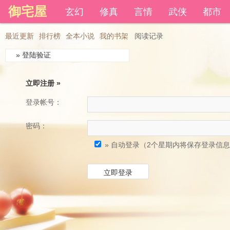
御宅屋
登录后可以拥有藏书和下载书籍功能。
玄幻
修真
言情
武侠
都市
还
最近更新
排行榜
全本小说
我的书架
阅读记录
» 登陆验证
立即注册 »
登录帐号：
密码：
» 自动登录（2个星期内将保存登录信