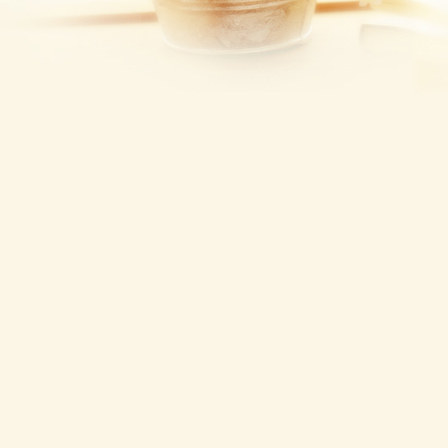
自
行
上
传
，
与
本
站
立
场
无
关
C
o
p
y
r
i
g
h
t
©
2
0
1
9
御