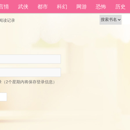
籍功能。
自动登
言情
武侠
都市
科幻
网游
恐怖
历史
还没有账号？
立即注册
阅读记录
录（2个星期内将保存登录信息）