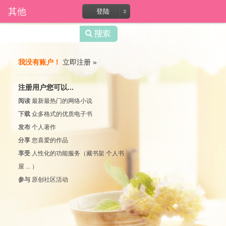
录?
其他
登陆
我没有账户！
立即注册 » 
本
站
（
注册用户您可以...
御
宅
阅读
最新最热门的网络小说
屋
下载
众多格式的优质电子书
）
所
发布
个人著作
收
分享
您喜爱的作品
录
享受
人性化的功能服务（藏书架 个人书
作
品
屋 ... ）
均
参与
原创社区活动
由
网
友
读
者